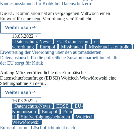
Kindesmissbrauch für Kritik bei Datenschützern
Kritik
Die EU-Kommission hat am vergangenen Mittwoch einen
Entwurf für eine neue Verordnung veröffentlicht.…
Weiterlesen
EU-
Kommission
13.05.2022
sorgt
Datenschutz-News
EU-Kommission
eu-
mit
verordnung
Europol
Missbrauch
Missbrauchskontrolle
Erweiterung der Verordnung über den automatisierten
neuer
Datenaustausch für die polizeiliche Zusammenarbeit innerhalb
Verordnung
der EU sorgt für Kritik
gegen
Kindesmissbrauch
Anfang März veröffentlichte der Europäische
für
Datenschutzbeauftrage (EDSB) Wojciech Wiewiórowski eine
Kritik
Stellungnahme zu dem…
bei
Weiterlesen
Datenschützern
Erweiterung
der
16.03.2022
Verordnung
Datenschutz-News
EDSB
EU-
über
Kommission
Europol
Prüm
II
Strafverfolgungsbehörden
Wojciech
den
Wiewiórowski
automatisierten
Europol kommt Löschpflicht nicht nach
Datenaustausch