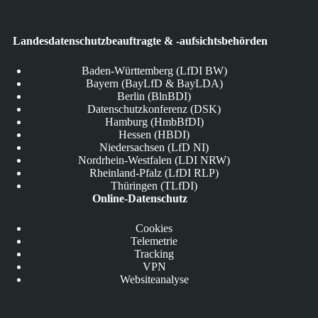
Landesdatenschutzbeauftragte & -aufsichtsbehörden
Baden-Württemberg (LfDI BW)
Bayern (BayLfD & BayLDA)
Berlin (BlnBDI)
Datenschutzkonferenz (DSK)
Hamburg (HmbBfDI)
Hessen (HBDI)
Niedersachsen (LfD NI)
Nordrhein-Westfalen (LDI NRW)
Rheinland-Pfalz (LfDI RLP)
Thüringen (TLfDI)
Online-Datenschutz
Cookies
Telemetrie
Tracking
VPN
Websiteanalyse