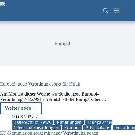
Zum
Inhalt
springen
Europol
Europol: neue Verordnung sorgt für Kritik
Am Montag dieser Woche wurde die neue Europol-
Verordnung 2022/991 im Amtsblatt der Europäischen…
Weiterlesen
Europol:
neue
29.06.2022
Verordnung
Datenschutz-News
Ermittlungen
Europäischer
sorgt
Datenschutzbeauftragter
Europol
Privatsphäre
Verordnu
EU-Kommission sorgt mit neuer Verordnung gegen
für