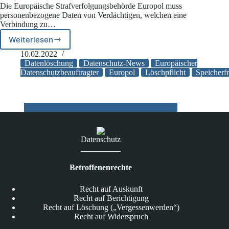
für
Die Europäische Strafverfolgungsbehörde Europol muss
die
personenbezogene Daten von Verdächtigen, welchen eine
polizeiliche
Verbindung zu…
Zusammenarbeit
Weiterlesen
innerhalb
Europol
der
kommt
10.02.2022
EU
Löschpflicht
Datenlöschung
Datenschutz-News
Europäischer
sorgt
nicht
Datenschutzbeauftragter
Europol
Löschpflicht
Speicherfr
für
nach
Kritik
Datenschutz
Betroffenenrechte
Recht auf Auskunft
Recht auf Berichtigung
Recht auf Löschung („Vergessenwerden“)
Recht auf Widerspruch