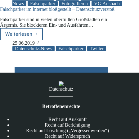
News
Falschparker
Fotografieren
VG Ansbach
„Falschparkern“
Falschparker im Internet bloßgestellt – Datenschutzverstoß
erlaubt
Falschparker sind in vielen überfüllten Großstädten ein
Ärgernis. Sie blockieren Ein- und Ausfahrten…
Weiterlesen
Falschparker
im
25.06.2019
Internet
Datenschutz-News
Falschparker
Twitter
bloßgestellt
–
Datenschutzverstoß
Datenschutz
Betroffenenrechte
Recht auf Auskunft
Recht auf Berichtigung
Recht auf Löschung („Vergessenwerden“)
Recht auf Widerspruch