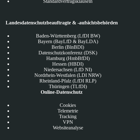
Standardvertragsklauseln
Landesdatenschutzbeauftragte & -aufsichtsbehörden
Baden-Württemberg (LfDI BW)
Bayern (BayLfD & BayLDA)
Berlin (BlnBDI)
Datenschutzkonferenz (DSK)
Hamburg (HmbBfDI)
Hessen (HBDI)
Niedersachsen (LfD NI)
Nordrhein-Westfalen (LDI NRW)
Rheinland-Pfalz (LfDI RLP)
Thüringen (TLfDI)
Online-Datenschutz
Cookies
Telemetrie
Tracking
VPN
Websiteanalyse