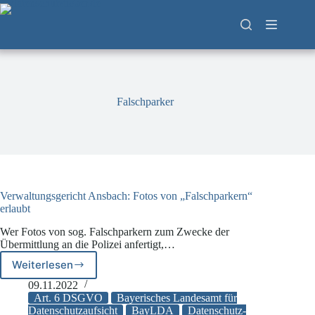
Zum
Inhalt
springen
Falschparker
Verwaltungsgericht Ansbach: Fotos von „Falschparkern“
erlaubt
Wer Fotos von sog. Falschparkern zum Zwecke der
Übermittlung an die Polizei anfertigt,…
Weiterlesen
Verwaltungsgericht
Ansbach:
09.11.2022
Fotos
Art. 6 DSGVO
Bayerisches Landesamt für
von
Datenschutzaufsicht
BayLDA
Datenschutz-