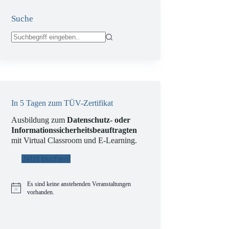
Suche
Keine
Ergebnisse
In 5 Tagen zum TÜV-Zertifikat
Ausbildung zum
Datenschutz- oder
Informationssicherheitsbeauftragten
mit Virtual Classroom und E-Learning.
Jetzt buchen!
Es sind keine anstehenden Veranstaltungen
H
vorhanden.
i
n
w
e