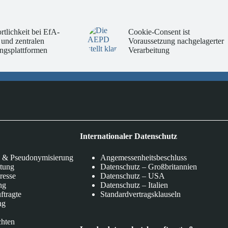
rtlichkeit bei EfA-
Cookie-Consent ist
 und zentralen
Voraussetzung nachgelagerter
ngsplattformen
Verarbeitung
Internationaler Datenschutz
 & Pseudonymisierung
Angemessenheitsbeschluss
itung
Datenschutz – Großbritannien
eresse
Datenschutz – USA
ng
Datenschutz – Italien
ftragte
Standardvertragsklauseln
ng
chten