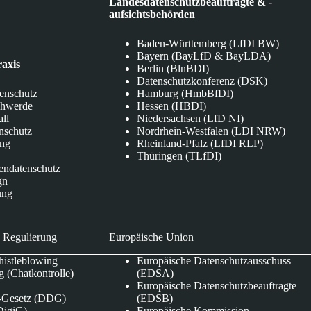
Landesdatenschutzbeauftragte & -
aufsichtsbehörden
Baden-Württemberg (LfDI BW)
Bayern (BayLfD & BayLDA)
raxis
Berlin (BlnBDI)
Datenschutzkonferenz (DSK)
tenschutz
Hamburg (HmbBfDI)
chwerde
Hessen (HBDI)
all
Niedersachsen (LfD NI)
nschutz
Nordrhein-Westfalen (LDI NRW)
ung
Rheinland-Pfalz (LfDI RLP)
Thüringen (TLfDI)
endatenschutz
gn
ung
 Regulierung
Europäische Union
istleblowing
Europäische Datenschutzausschuss
 (Chatkontrolle)
(EDSA)
Europäische Datenschutzbeauftragte
e-Gesetz (DDG)
(EDSB)
DigiG)
Europäische Kommission