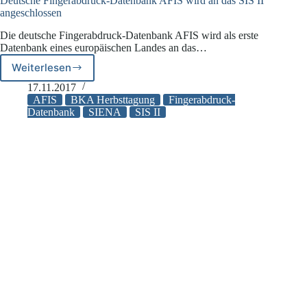
Deutsche Fingerabdruck-Datenbank AFIS wird an das SIS II
angeschlossen
Die deutsche Fingerabdruck-Datenbank AFIS wird als erste
Datenbank eines europäischen Landes an das…
Weiterlesen
Deutsche
Fingerabdruck-
17.11.2017
Datenbank
AFIS
BKA Herbsttagung
Fingerabdruck-
AFIS
Datenbank
SIENA
SIS II
wird
an
das
SIS
II
angeschlossen