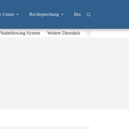
e Union
Rechtsprechung
Branchen
Big Tech & 
histleblowing-System
Weitere Dienstleistungen
Warenkorb