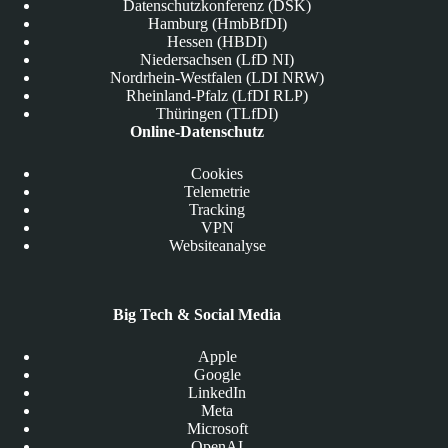
Datenschutzkonferenz (DSK)
Hamburg (HmbBfDI)
Hessen (HBDI)
Niedersachsen (LfD NI)
Nordrhein-Westfalen (LDI NRW)
Rheinland-Pfalz (LfDI RLP)
Thüringen (TLfDI)
Online-Datenschutz
Cookies
Telemetrie
Tracking
VPN
Websiteanalyse
Big Tech & Social Media
Apple
Google
LinkedIn
Meta
Microsoft
OpenAI