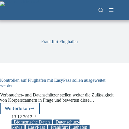
Zum
Inhalt
springen
Frankfurt Flughafen
Kontrollen auf Flughäfen mit EasyPass sollen ausgeweitet
werden
Verbraucher- und Datenschützer stellen weiter die Zulässigkeit
von Körperscannern in Frage und bewerten diese…
Weiterlesen
Kontrollen
auf
13.12.2012
Flughäfen
Biometrische Daten
Datenschutz-
mit
News
EasyPass
Frankfurt Flughafen