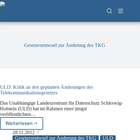
Zum
Inhalt
springen
Gesetzesentwurf zur Änderung des TKG
ULD: Kritik an den geplanten Änderungen des
Telekommunikationsgesetzes
Das Unabhängige Landeszentrum für Datenschutz Schleswig-
Holstein (ULD) hat im Rahmen einer jüngst
veröffentlichten…
Weiterlesen
ULD:
Kritik
28.11.2012
an
Gesetzesentwurf zur Änderung des TKG
ULD