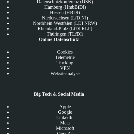
Datenschutzkonferenz (DSK)
Hamburg (HmbBfDI)
Hessen (HBDI)
Niedersachsen (LfD NI)
Nordrhein-Westfalen (LDI NRW)
Rheinland-Pfalz (LfDI RLP)
Thüringen (TLfDI)
Online-Datenschutz
Cookies
Telemetrie
Tracking
VPN
Websiteanalyse
Big Tech & Social Media
Apple
Google
LinkedIn
Meta
Microsoft
OpenAI