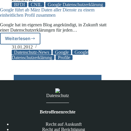
an
BFDI
CNIL
Google Datenschutzerklärung
neuer
Google führt ab März Daten aller Dienste zu einem
einheitlichen Profil zusammen
Datenschutzerklärung
von
Google hat im eigenen Blog angekündigt, in Zukunft statt
Google
einer Datenschutzerklärungen für jeden…
Weiterlesen
Google
führt
31.01.2012
ab
Datenschutz-News
Google
Google
März
Datenschutzerklärung
Profile
Daten
aller
Dienste
zu
einem
einheitlichen
Datenschutz
Profil
zusammen
Betroffenenrechte
Recht auf Auskunft
Recht auf Berichtigung