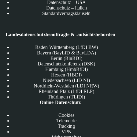
Datenschutz – USA
Datenschutz – Italien
Standardvertragsklauseln
Landesdatenschutzbeauftragte & -aufsichtsbehörden
Baden-Württemberg (LfDI BW)
Bayern (BayLfD & BayLDA)
Berlin (BlnBDI)
Datenschutzkonferenz (DSK)
Hamburg (HmbBfDI)
Hessen (HBDI)
Niedersachsen (LfD NI)
Nordrhein-Westfalen (LDI NRW)
Rheinland-Pfalz (LfDI RLP)
Thüringen (TLfDI)
Online-Datenschutz
Cookies
Telemetrie
Tracking
VPN