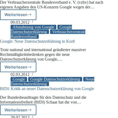
Der Verbraucherzentrale Bundesverband e. V. (vzbv) hat nach
eigenen Angaben den US-Konzern Google wegen der…
Weiterlesen
vzbv:
Abmahnung
09.03.2012
von
Abmahnung von Google
Google
Google
Datenschutzerklärung
Verbraucherzentrale
Bundesverband
Google: Neue Datenschutzerklärung in Kraft
Trotz national und international geäußerter massiver
Rechtmäßigkeitsbedenken gegen die neue
Datenschutzerklärung von Google,…
Weiterlesen
Google:
Neue
02.03.2012
Datenschutzerklärung
Google
Google Datenschutzerklärung
Neue
in
Datenschutzerklärung
BfDI: Kritik an neuer Datenschutzerklärung von Google
Kraft
Der Bundesbeauftragte für den Datenschutz und die
Informationsfreiheit (BfDI) Schaar hat die von…
Weiterlesen
BfDI:
Kritik
29.02.2012