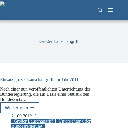
Zum
Inhalt
springen
Großer Lauschangriff
Einsatz großer Lauschangriffe im Jahr 2011
Nach einer nun veröffentlichten Unterrichtung der
Bundesregierung, die auf Basis einer Statistik des
Bundesamts…
Weiterlesen
Einsatz
großer
21.09.2012
Lauschangriffe
Großer Lauschangriff
Unterrichtung der
im
Bundesregierung