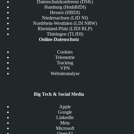
Datenschutzkonferenz (DSK)
Hamburg (HmbBfDI)
Hessen (HBDI)
Niedersachsen (LfD NI)
Nordrhein-Westfalen (LDI NRW)
Rheinland-Pfalz (LfDI RLP)
Thüringen (TLfDI)
Online-Datenschutz
Cookies
Telemetrie
Tracking
VPN
Websiteanalyse
Big Tech & Social Media
Apple
Google
LinkedIn
Meta
Microsoft
OpenAI