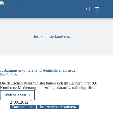
Zum
Inhalt
springen
Justizministerkonferenz
Justizministerkonferenz: Datenhehlerei als neuer
Straftatbestand
Die deutschen Justizminister haben sich im Rahmen ihrer 83.
Konferenz Medienangaben zufolge darauf verständigt, die…
Weiterlesen
Justizministerkonferenz:
Datenhehlerei
27.06.2012
als
Datenhehlerei
Justizministerkonferenz
neuer