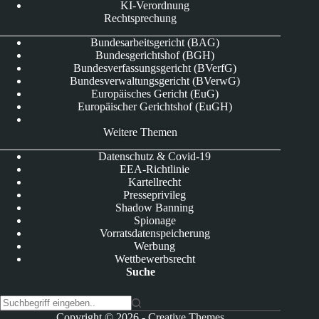
KI-Verordnung
Rechtsprechung
Bundesarbeitsgericht (BAG)
Bundesgerichtshof (BGH)
Bundesverfassungsgericht (BVerfG)
Bundesverwaltungsgericht (BVerwG)
Europäisches Gericht (EuG)
Europäischer Gerichtshof (EuGH)
Weitere Themen
Datenschutz & Covid-19
EEA-Richtlinie
Kartellrecht
Presseprivileg
Shadow Banning
Spionage
Vorratsdatenspeicherung
Werbung
Wettbewerbsrecht
Suche
K
Copyright © 2026 -
Creative Themes