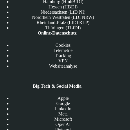
Hamburg (HmbBfDI)
Hessen (HBDI)
Niedersachsen (LfD NI)
Nordrhein-Westfalen (LDI NRW)
Rheinland-Pfalz (LfDI RLP)
Thüringen (TLfDI)
Online-Datenschutz
Cookies
Telemetrie
Tracking
VPN
Websiteanalyse
Big Tech & Social Media
Apple
Google
LinkedIn
Meta
Microsoft
OpenAI
Pinterest