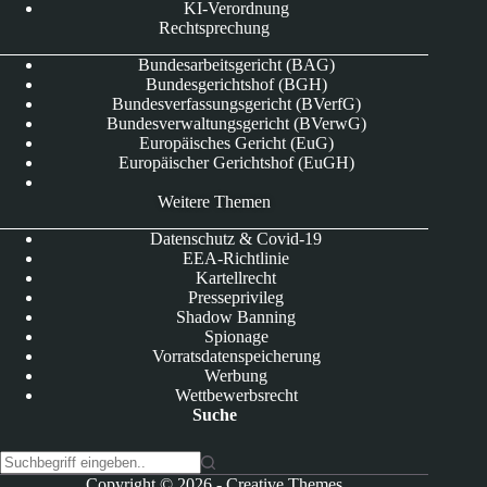
KI-Verordnung
Rechtsprechung
Bundesarbeitsgericht (BAG)
Bundesgerichtshof (BGH)
Bundesverfassungsgericht (BVerfG)
Bundesverwaltungsgericht (BVerwG)
Europäisches Gericht (EuG)
Europäischer Gerichtshof (EuGH)
Weitere Themen
Datenschutz & Covid-19
EEA-Richtlinie
Kartellrecht
Presseprivileg
Shadow Banning
Spionage
Vorratsdatenspeicherung
Werbung
Wettbewerbsrecht
Suche
K
Copyright © 2026 -
Creative Themes