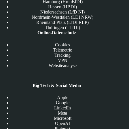
Hamburg (HmbBfDI)
Hessen (HBDI)
Niedersachsen (LfD NI)
Nordrhein-Westfalen (LDI NRW)
Rheinland-Pfalz (LfDI RLP)
Thüringen (TLfDI)
Online-Datenschutz
Cookies
Telemetrie
Tracking
VPN
Websiteanalyse
Big Tech & Social Media
Apple
Google
LinkedIn
Meta
Microsoft
OpenAI
Pinterest