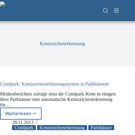
Zum
Inhalt
springen
Kennzeichenerkennung
Contipark: Kennzeichenerfassungssystem in Parkhäusern
Medienberichten zufolge setzt die Contipark-Kette in einigen
ihrer Parkhäuser eine automatische Kennzeichenerkennung
für…
Weiterlesen
Contipark:
Kennzeichenerfassungssystem
28.11.2013
in
Contipark
Kennzeichenerkennung
Parkhäuser
Parkhäusern