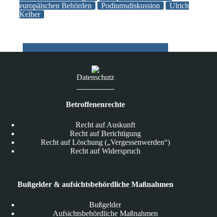
europäischen Behörden
Podiumsdiskussion
Ulrich
(Regulierungs)Behörden
Kelber
für
einen
besseren
Datenschutz
Datenschutz
Betroffenenrechte
Recht auf Auskunft
Recht auf Berichtigung
Recht auf Löschung („Vergessenwerden“)
Recht auf Widerspruch
Bußgelder & aufsichtsbehördliche Maßnahmen
Bußgelder
Aufsichtsbehördliche Maßnahmen