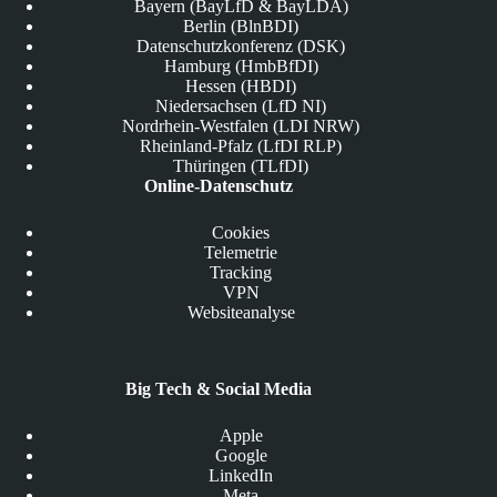
Bayern (BayLfD & BayLDA)
Berlin (BlnBDI)
Datenschutzkonferenz (DSK)
Hamburg (HmbBfDI)
Hessen (HBDI)
Niedersachsen (LfD NI)
Nordrhein-Westfalen (LDI NRW)
Rheinland-Pfalz (LfDI RLP)
Thüringen (TLfDI)
Online-Datenschutz
Cookies
Telemetrie
Tracking
VPN
Websiteanalyse
Big Tech & Social Media
Apple
Google
LinkedIn
Meta