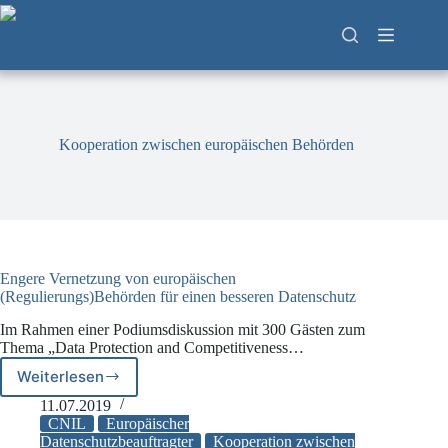
Zum
Inhalt
springen
Kooperation zwischen europäischen Behörden
Engere Vernetzung von europäischen
(Regulierungs)Behörden für einen besseren Datenschutz
Im Rahmen einer Podiumsdiskussion mit 300 Gästen zum
Thema „Data Protection and Competitiveness…
Weiterlesen
Engere
Vernetzung
11.07.2019
von
CNIL
Europäischer
europäischen
Datenschutzbeauftragter
Kooperation zwischen