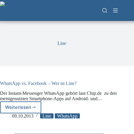
Zum
Inhalt
springen
Line
WhatsApp vs. Facebook – Wer ist Line?
Der Instant-Messenger WhatsApp gehört laut Chip.de zu den
meistgenutzten Smartphone-Apps auf Android- und…
Weiterlesen
WhatsApp
vs.
09.10.2013
Line
WhatsApp
Facebook
–
Wer