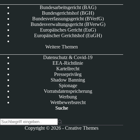
Bundesarbeitsgericht (BAG)
Bundesgerichtshof (BGH)
Bundesverfassungsgericht (BVerfG)
Bundesverwaltungsgericht (BVerwG)
Europäisches Gericht (EuG)
Europäischer Gerichtshof (EuGH)
Weitere Themen
Datenschutz & Covid-19
EEA-Richtlinie
Kartellrecht
Presseprivileg
Shadow Banning
Spionage
Vorratsdatenspeicherung
Werbung
Wettbewerbsrecht
Suche
K
Copyright © 2026 -
Creative Themes
e
i