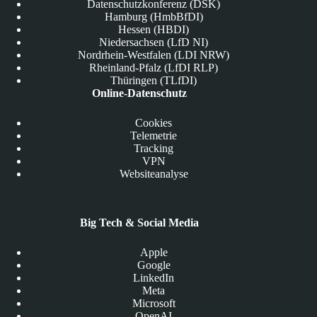
Datenschutzkonferenz (DSK)
Hamburg (HmbBfDI)
Hessen (HBDI)
Niedersachsen (LfD NI)
Nordrhein-Westfalen (LDI NRW)
Rheinland-Pfalz (LfDI RLP)
Thüringen (TLfDI)
Online-Datenschutz
Cookies
Telemetrie
Tracking
VPN
Websiteanalyse
Big Tech & Social Media
Apple
Google
LinkedIn
Meta
Microsoft
OpenAI