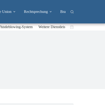
e Union
Rechtsprechung
Branchen
Big Tech & 
histleblowing-System
Weitere Dienstleistungen
Warenkorb