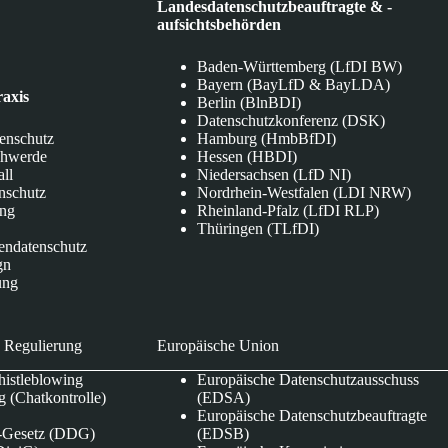
Landesdatenschutzbeauftragte & -
aufsichtsbehörden
Baden-Württemberg (LfDI BW)
Bayern (BayLfD & BayLDA)
raxis
Berlin (BlnBDI)
Datenschutzkonferenz (DSK)
tenschutz
Hamburg (HmbBfDI)
chwerde
Hessen (HBDI)
all
Niedersachsen (LfD NI)
nschutz
Nordrhein-Westfalen (LDI NRW)
ung
Rheinland-Pfalz (LfDI RLP)
Thüringen (TLfDI)
endatenschutz
gn
ung
 Regulierung
Europäische Union
istleblowing
Europäische Datenschutzausschuss
 (Chatkontrolle)
(EDSA)
Europäische Datenschutzbeauftragte
e-Gesetz (DDG)
(EDSB)