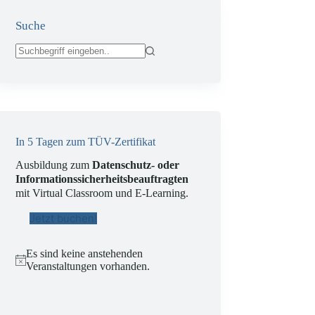
Suche
Keine
Ergebnisse
In 5 Tagen zum TÜV-Zertifikat
Ausbildung zum
Datenschutz- oder
Informationssicherheitsbeauftragten
mit Virtual Classroom und E-Learning.
Jetzt buchen!
Es sind keine anstehenden
H
Veranstaltungen vorhanden.
i
n
w