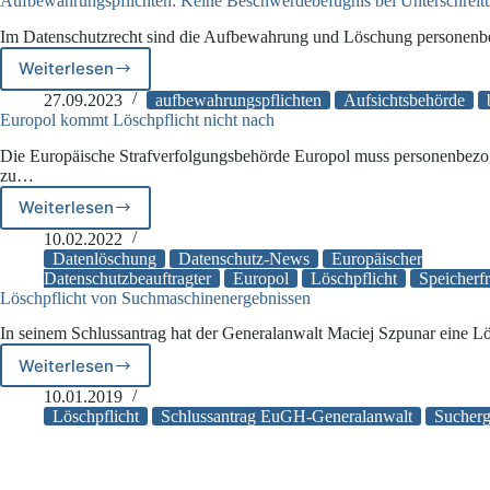
Aufbewahrungspflichten: Keine Beschwerdebefugnis bei Unterschreit
Im Datenschutzrecht sind die Aufbewahrung und Löschung personenb
Weiterlesen
Aufbewahrungspflichten:
Keine
27.09.2023
aufbewahrungspflichten
Aufsichtsbehörde
Beschwerdebefugnis
Europol kommt Löschpflicht nicht nach
bei
Die Europäische Strafverfolgungsbehörde Europol muss personenbezo
Unterschreitung
zu…
Weiterlesen
Europol
kommt
10.02.2022
Löschpflicht
Datenlöschung
Datenschutz-News
Europäischer
nicht
Datenschutzbeauftragter
Europol
Löschpflicht
Speicherfr
Löschpflicht von Suchmaschinenergebnissen
nach
In seinem Schlussantrag hat der Generalanwalt Maciej Szpunar eine 
Weiterlesen
Löschpflicht
von
10.01.2019
Suchmaschinenergebnissen
Löschpflicht
Schlussantrag EuGH-Generalanwalt
Sucherg