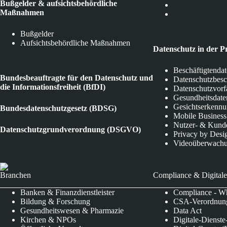
Bußgelder & aufsichtsbehördliche
Maßnahmen
Bußgelder
Aufsichtsbehördliche Maßnahmen
Datenschutz in der P
Beschäftigtenda
Bundesbeauftragte für den Datenschutz und
Datenschutzbes
die Informationsfreiheit (BfDI)
Datenschutzvorf
Gesundheitsdate
Gesichtserkenn
Bundesdatenschutzgesetz (BDSG)
Mobile Business
Nutzer- & Kund
Datenschutzgrundverordnung (DSGVO)
Privacy by Desi
Videoüberwach
Branchen
Compliance & Digitale
Banken & Finanzdienstleister
Compliance - Wh
Bildung & Forschung
CSA-Verordnung
Gesundheitswesen & Pharmazie
Data Act
Kirchen & NPOs
Digitale-Dienst