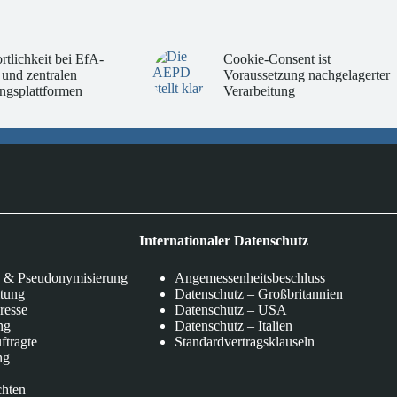
rtlichkeit bei EfA-
Cookie-Consent ist
 und zentralen
Voraussetzung nachgelagerter
ngsplattformen
Verarbeitung
Internationaler Datenschutz
 & Pseudonymisierung
Angemessenheitsbeschluss
itung
Datenschutz – Großbritannien
eresse
Datenschutz – USA
ng
Datenschutz – Italien
ftragte
Standardvertragsklauseln
ng
chten