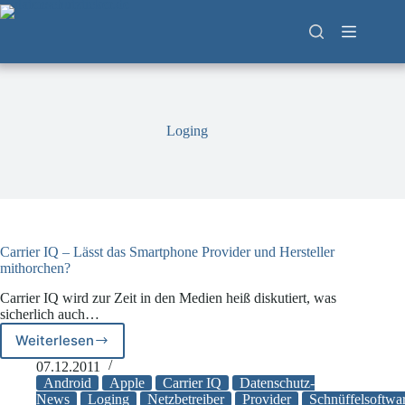
Zum
Inhalt
springen
Loging
Carrier IQ – Lässt das Smartphone Provider und Hersteller
mithorchen?
Carrier IQ wird zur Zeit in den Medien heiß diskutiert, was
sicherlich auch…
Weiterlesen
Carrier
IQ
07.12.2011
–
Android
Apple
Carrier IQ
Datenschutz-
Lässt
News
Loging
Netzbetreiber
Provider
Schnüffelsoftwa