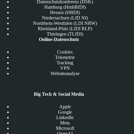
Datenschutzkonferenz (DSK)
Hamburg (HmbBfDI)
Hessen (HBDI)
Niedersachsen (LfD NI)
Nordrhein-Westfalen (LDI NRW)
Rheinland-Pfalz (LfDI RLP)
Thüringen (TLfDI)
Online-Datenschutz
Cookies
Telemetrie
Tracking
VPN
Websiteanalyse
Big Tech & Social Media
Apple
Google
LinkedIn
Meta
Microsoft
OpenAI