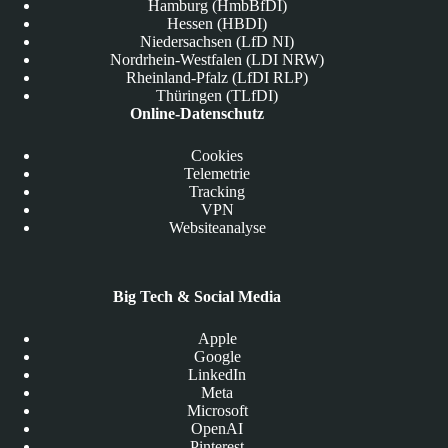
Hamburg (HmbBfDI)
Hessen (HBDI)
Niedersachsen (LfD NI)
Nordrhein-Westfalen (LDI NRW)
Rheinland-Pfalz (LfDI RLP)
Thüringen (TLfDI)
Online-Datenschutz
Cookies
Telemetrie
Tracking
VPN
Websiteanalyse
Big Tech & Social Media
Apple
Google
LinkedIn
Meta
Microsoft
OpenAI
Pinterest