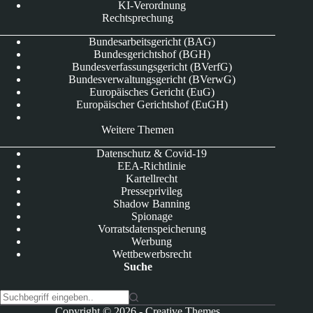
KI-Verordnung
Rechtsprechung
Bundesarbeitsgericht (BAG)
Bundesgerichtshof (BGH)
Bundesverfassungsgericht (BVerfG)
Bundesverwaltungsgericht (BVerwG)
Europäisches Gericht (EuG)
Europäischer Gerichtshof (EuGH)
Weitere Themen
Datenschutz & Covid-19
EEA-Richtlinie
Kartellrecht
Presseprivileg
Shadow Banning
Spionage
Vorratsdatenspeicherung
Werbung
Wettbewerbsrecht
Suche
K
Copyright © 2026 -
Creative Themes