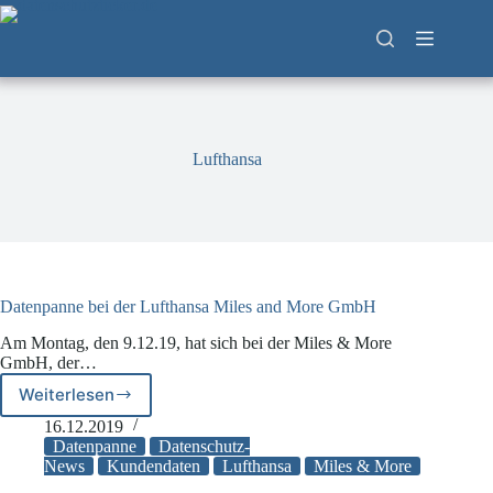
Zum
Inhalt
springen
Lufthansa
Datenpanne bei der Lufthansa Miles and More GmbH
Am Montag, den 9.12.19, hat sich bei der Miles & More
GmbH, der…
Weiterlesen
Datenpanne
bei
16.12.2019
der
Datenpanne
Datenschutz-
Lufthansa
News
Kundendaten
Lufthansa
Miles & More
Miles