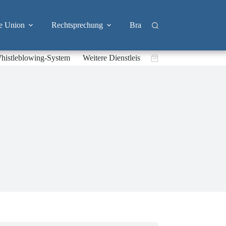
e Union
Rechtsprechung
Branchen
Big Tech & 
histleblowing-System
Weitere Dienstleistungen
Warenkorb