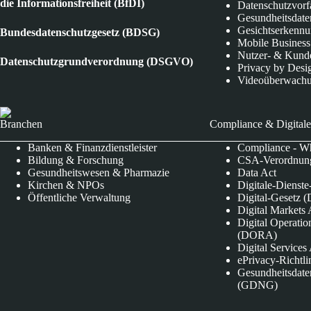
die Informationsfreiheit (BfDI)
Datenschutzvorf
Gesundheitsdate
Gesichtserkenn
Bundesdatenschutzgesetz (BDSG)
Mobile Business
Nutzer- & Kund
Datenschutzgrundverordnung (DSGVO)
Privacy by Desi
Videoüberwach
Branchen
Compliance & Digitale
Banken & Finanzdienstleister
Compliance - Wh
Bildung & Forschung
CSA-Verordnung
Gesundheitswesen & Pharmazie
Data Act
Kirchen & NPOs
Digitale-Dienst
Öffentliche Verwaltung
Digital-Gesetz (
Digital Market
Digital Operatio
(DORA)
Digital Service
ePrivacy-Richtli
Gesundheitsdate
(GDNG)