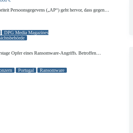
.000 €
oriteit Persoonsgegevens („AP“) geht hervor, dass gegen…
DPG Media Magazines
sichtsbehörde
hrstage Opfer eines Ransomware-Angriffs. Betroffen…
onzern
Portugal
Ransomware