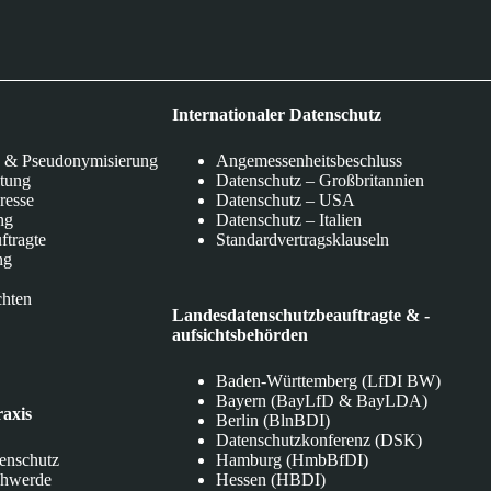
Internationaler Datenschutz
 & Pseudonymisierung
Angemessenheitsbeschluss
itung
Datenschutz – Großbritannien
eresse
Datenschutz – USA
ng
Datenschutz – Italien
ftragte
Standardvertragsklauseln
ng
chten
Landesdatenschutzbeauftragte & -
aufsichtsbehörden
Baden-Württemberg (LfDI BW)
Bayern (BayLfD & BayLDA)
raxis
Berlin (BlnBDI)
Datenschutzkonferenz (DSK)
tenschutz
Hamburg (HmbBfDI)
chwerde
Hessen (HBDI)