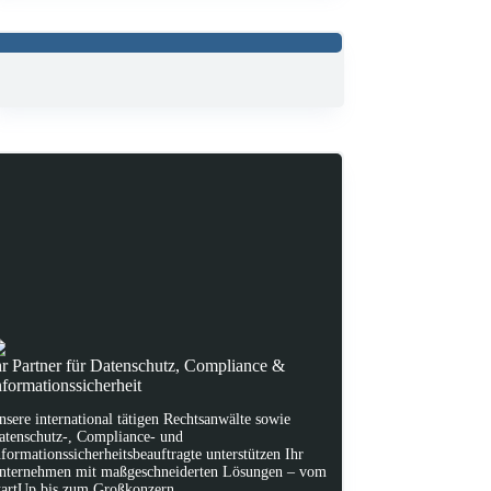
hr Partner für Datenschutz, Compliance &
nformationssicherheit
nsere international tätigen Rechtsanwälte sowie
atenschutz-, Compliance- und
nformationssicherheitsbeauftragte unterstützen Ihr
nternehmen mit maßgeschneiderten Lösungen – vom
tartUp bis zum Großkonzern.