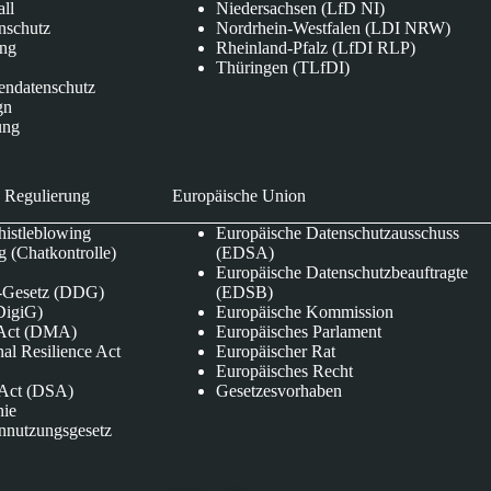
all
Niedersachsen (LfD NI)
nschutz
Nordrhein-Westfalen (LDI NRW)
ung
Rheinland-Pfalz (LfDI RLP)
Thüringen (TLfDI)
endatenschutz
gn
ung
 Regulierung
Europäische Union
istleblowing
Europäische Datenschutzausschuss
 (Chatkontrolle)
(EDSA)
Europäische Datenschutzbeauftragte
e-Gesetz (DDG)
(EDSB)
DigiG)
Europäische Kommission
s Act (DMA)
Europäisches Parlament
nal Resilience Act
Europäischer Rat
Europäisches Recht
s Act (DSA)
Gesetzesvorhaben
nie
nnutzungsgesetz