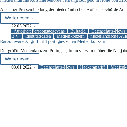
Niederländische Aufsichtsbehörde verhängt Bußgeld in Höhe von 525
Aus einer Pressemitteilung der niederländischen Aufsichtsbehörde Aut
Weiterlesen
Niederländische
Aufsichtsbehörde
22.03.2022
verhängt
Autoriteit Persoonsgegevens
Bußgeld
Datenschutz-News
Bußgeld
B.V.
Identitätsdaten
Medienkonzern
niederländische Auf
Ransomware-Angriff trifft portugiesischen Medienkonzern
in
Höhe
Der größte Medienkonzern Portugals, Impresa, wurde über die Neuja
von
525.000
Weiterlesen
Ransomware-
€
Angriff
03.01.2022
Datenschutz-News
Hackerangriff
Medienk
trifft
portugiesischen
Medienkonzern