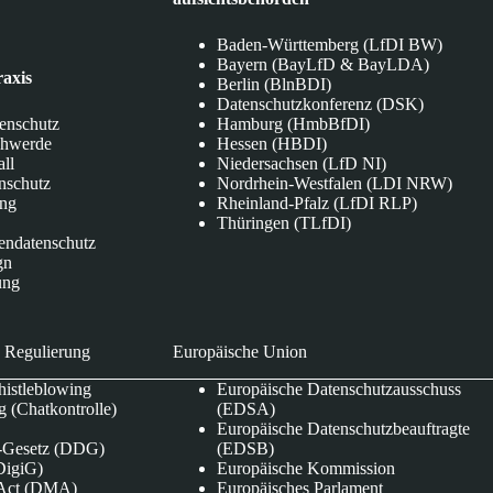
Baden-Württemberg (LfDI BW)
Bayern (BayLfD & BayLDA)
raxis
Berlin (BlnBDI)
Datenschutzkonferenz (DSK)
tenschutz
Hamburg (HmbBfDI)
chwerde
Hessen (HBDI)
all
Niedersachsen (LfD NI)
nschutz
Nordrhein-Westfalen (LDI NRW)
ung
Rheinland-Pfalz (LfDI RLP)
Thüringen (TLfDI)
endatenschutz
gn
ung
 Regulierung
Europäische Union
istleblowing
Europäische Datenschutzausschuss
 (Chatkontrolle)
(EDSA)
Europäische Datenschutzbeauftragte
e-Gesetz (DDG)
(EDSB)
DigiG)
Europäische Kommission
s Act (DMA)
Europäisches Parlament