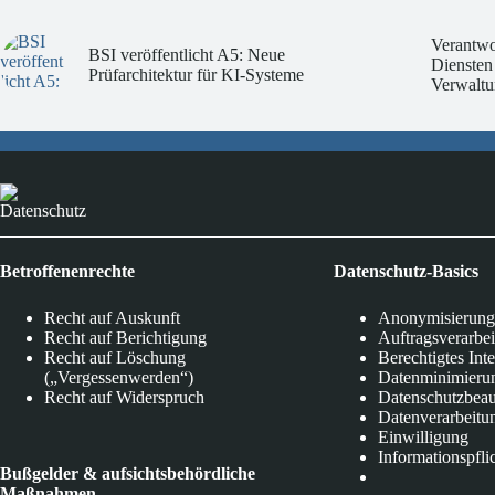
Verantwo
BSI veröffentlicht A5: Neue
Diensten
Prüfarchitektur für KI-Systeme
Verwaltu
Datenschutz
Betroffenenrechte
Datenschutz-Basics
Recht auf Auskunft
Anonymisierung
Recht auf Berichtigung
Auftragsverarbe
Recht auf Löschung
Berechtigtes Int
(„Vergessenwerden“)
Datenminimieru
Recht auf Widerspruch
Datenschutzbeau
Datenverarbeitu
Einwilligung
Informationspfli
Bußgelder & aufsichtsbehördliche
Maßnahmen