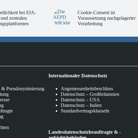
rtlichkeit bei EfA-
Cookie-Consent ist
 und zentralen
Voraussetzung nachgelagerter
ngsplattformen
Verarbeitung
Internationaler Datenschutz
 & Pseudonymisierung
Angemessenheitsbeschluss
itung
Datenschutz – Großbritannien
eresse
Datenschutz – USA
ng
Datenschutz – Italien
ftragte
Standardvertragsklauseln
ng
chten
Landesdatenschutzbeauftragte & -
aufsichtsbehörden