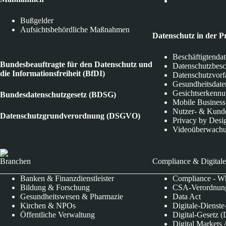
Bußgelder
Aufsichtsbehördliche Maßnahmen
Datenschutz in der P
Beschäftigtenda
Bundesbeauftragte für den Datenschutz und
Datenschutzbes
die Informationsfreiheit (BfDI)
Datenschutzvorf
Gesundheitsdate
Gesichtserkenn
Bundesdatenschutzgesetz (BDSG)
Mobile Business
Nutzer- & Kund
Datenschutzgrundverordnung (DSGVO)
Privacy by Desi
Videoüberwach
Branchen
Compliance & Digitale
Banken & Finanzdienstleister
Compliance - Wh
Bildung & Forschung
CSA-Verordnung
Gesundheitswesen & Pharmazie
Data Act
Kirchen & NPOs
Digitale-Dienst
Öffentliche Verwaltung
Digital-Gesetz (
Digital Market