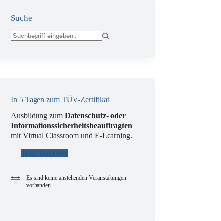
Suche
Keine
Ergebnisse
In 5 Tagen zum TÜV-Zertifikat
Ausbildung zum
Datenschutz- oder
Informationssicherheitsbeauftragten
mit Virtual Classroom und E-Learning.
Jetzt buchen!
Es sind keine anstehenden Veranstaltungen
H
vorhanden.
i
n
w
e