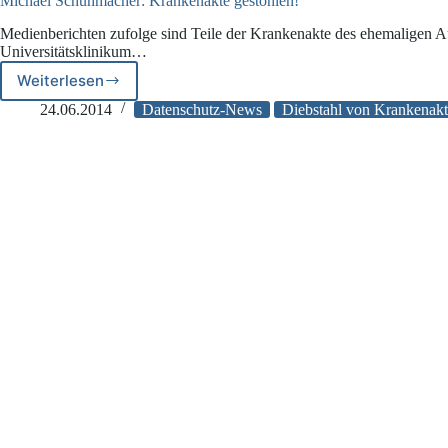
Michael Schuhmacher: Krankenakte gestohlen!
Medienberichten zufolge sind Teile der Krankenakte des ehemaligen
Universitätsklinikum…
Weiterlesen
Michael
Schuhmacher:
24.06.2014
Datenschutz-News
Diebstahl von Krankenak
Krankenakte
gestohlen!