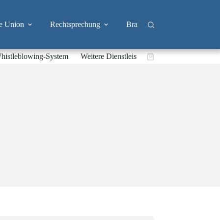
e Union
Rechtsprechung
Branchen
Big Tech & 
histleblowing-System
Weitere Dienstleistungen
Warenkorb