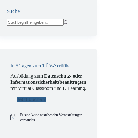
Suche
Keine
Ergebnisse
In 5 Tagen zum TÜV-Zertifikat
Ausbildung zum
Datenschutz- oder
Informationssicherheitsbeauftragten
mit Virtual Classroom und E-Learning.
Jetzt buchen!
Es sind keine anstehenden Veranstaltungen
H
vorhanden.
i
n
w