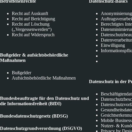
Betroffenenrechte
Datenschutz-Basics
Recht auf Auskunft
Anonymisierung
Recht auf Berichtigung
Auftragsverarbe
Recht auf Löschung
Berechtigtes Int
(„Vergessenwerden“)
Datenminimieru
Recht auf Widerspruch
Datenschutzbeau
Datenverarbeitu
Einwilligung
Informationspfli
Bußgelder & aufsichtsbehördliche
Maßnahmen
Bußgelder
Aufsichtsbehördliche Maßnahmen
Datenschutz in der P
Beschäftigtenda
Bundesbeauftragte für den Datenschutz und
Datenschutzbes
die Informationsfreiheit (BfDI)
Datenschutzvorf
Gesundheitsdate
Gesichtserkenn
Bundesdatenschutzgesetz (BDSG)
Mobile Business
Nutzer- & Kund
Datenschutzgrundverordnung (DSGVO)
Privacy by Desi