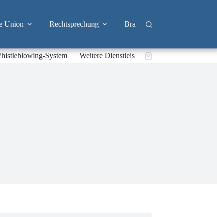
e Union
Rechtsprechung
Branchen
Big Tech & 
histleblowing-System
Weitere Dienstleistungen
Warenkorb