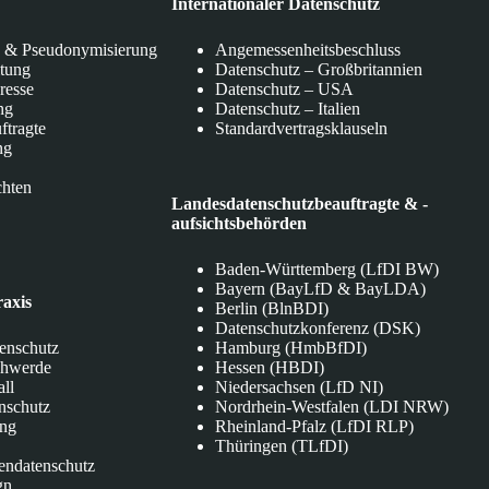
Internationaler Datenschutz
 & Pseudonymisierung
Angemessenheitsbeschluss
itung
Datenschutz – Großbritannien
eresse
Datenschutz – USA
ng
Datenschutz – Italien
ftragte
Standardvertragsklauseln
ng
chten
Landesdatenschutzbeauftragte & -
aufsichtsbehörden
Baden-Württemberg (LfDI BW)
Bayern (BayLfD & BayLDA)
raxis
Berlin (BlnBDI)
Datenschutzkonferenz (DSK)
tenschutz
Hamburg (HmbBfDI)
chwerde
Hessen (HBDI)
all
Niedersachsen (LfD NI)
nschutz
Nordrhein-Westfalen (LDI NRW)
ung
Rheinland-Pfalz (LfDI RLP)
Thüringen (TLfDI)
endatenschutz
gn