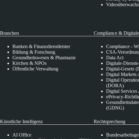
Videoüberwach
Branchen
Compliance & Digitale
Banken & Finanzdienstleister
Compliance - Wh
Bildung & Forschung
CSA-Verordnung
Gesundheitswesen & Pharmazie
Data Act
Kirchen & NPOs
Digitale-Dienst
Öffentliche Verwaltung
Digital-Gesetz (
Digital Market
Digital Operatio
(DORA)
Digital Service
ePrivacy-Richtli
Gesundheitsdate
(GDNG)
Künstliche Intelligenz
Rechtsprechung
AI Office
Bundesarbeitsge