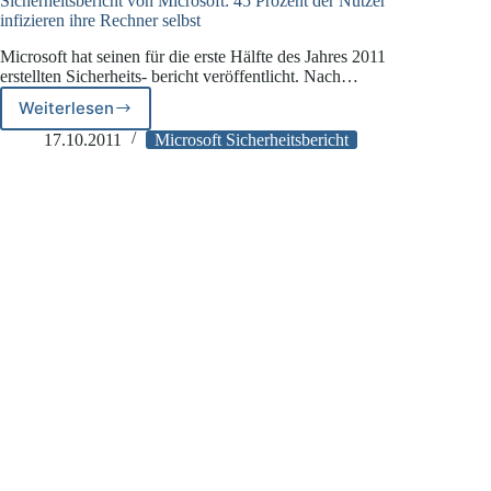
Sicherheitsbericht von Microsoft: 45 Prozent der Nutzer
infizieren ihre Rechner selbst
Microsoft hat seinen für die erste Hälfte des Jahres 2011
erstellten Sicherheits- bericht veröffentlicht. Nach…
Weiterlesen
Sicherheitsbericht
von
17.10.2011
Microsoft Sicherheitsbericht
Microsoft:
45
Prozent
der
Nutzer
infizieren
ihre
Rechner
selbst