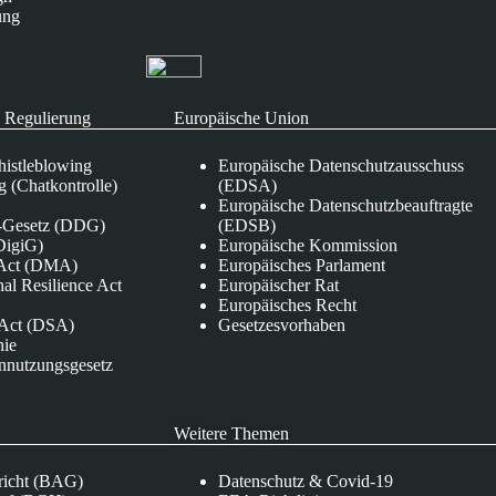
ung
 Regulierung
Europäische Union
istleblowing
Europäische Datenschutzausschuss
 (Chatkontrolle)
(EDSA)
Europäische Datenschutzbeauftragte
e-Gesetz (DDG)
(EDSB)
DigiG)
Europäische Kommission
s Act (DMA)
Europäisches Parlament
nal Resilience Act
Europäischer Rat
Europäisches Recht
s Act (DSA)
Gesetzesvorhaben
nie
nnutzungsgesetz
Weitere Themen
richt (BAG)
Datenschutz & Covid-19