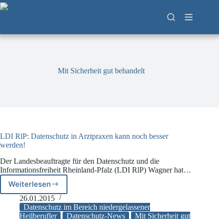
Zum
Inhalt
springen
Mit Sicherheit gut behandelt
LDI RlP: Datenschutz in Arztpraxen kann noch besser
werden!
Der Landesbeauftragte für den Datenschutz und die
Informationsfreiheit Rheinland-Pfalz (LDI RlP) Wagner hat…
Weiterlesen
LDI
RlP:
26.01.2015
Datenschutz
Datenschutz im Bereich niedergelassener
in
Heilberufler
Datenschutz-News
Mit Sicherheit gut