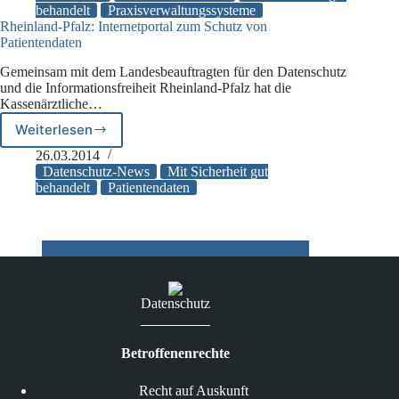
behandelt
Praxisverwaltungssysteme
Arztpraxen
Rheinland-Pfalz: Internetportal zum Schutz von
kann
Patientendaten
noch
besser
Gemeinsam mit dem Landesbeauftragten für den Datenschutz
werden!
und die Informationsfreiheit Rheinland-Pfalz hat die
Kassenärztliche…
Weiterlesen
Rheinland-
Pfalz:
26.03.2014
Internetportal
Datenschutz-News
Mit Sicherheit gut
zum
behandelt
Patientendaten
Schutz
von
Patientendaten
Datenschutz
Betroffenenrechte
Recht auf Auskunft