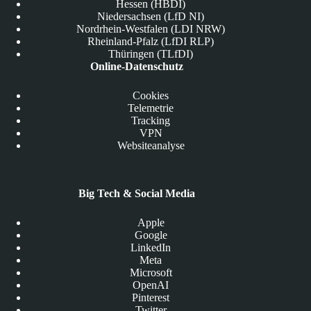
Hessen (HBDI)
Niedersachsen (LfD NI)
Nordrhein-Westfalen (LDI NRW)
Rheinland-Pfalz (LfDI RLP)
Thüringen (TLfDI)
Online-Datenschutz
Cookies
Telemetrie
Tracking
VPN
Websiteanalyse
Big Tech & Social Media
Apple
Google
LinkedIn
Meta
Microsoft
OpenAI
Pinterest
Twitter