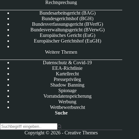
Rechtsprechung
Bundesarbeitsgericht (BAG)
Bundesgerichtshof (BGH)
Bundesverfassungsgericht (BVerfG)
Bundesverwaltungsgericht (BVerwG)
Europäisches Gericht (EuG)
Europäischer Gerichtshof (EuGH)
Weitere Themen
Datenschutz & Covid-19
EEA-Richtlinie
Kartellrecht
Presseprivileg
Shadow Banning
Spionage
Vorratsdatenspeicherung
Werbung
Wettbewerbsrecht
Suche
K
Copyright © 2026 -
Creative Themes
e