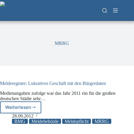
Zum
Inhalt
springen
MRRG
Melderegister: Lukratives Geschäft mit den Bürgerdaten
Medienangaben zufolge war das Jahr 2011 ein für die großen
deutschen Städte sehr…
Weiterlesen
Melderegister:
Lukratives
28.09.2012
Geschäft
BMG
Meldebehörde
Meldepflicht
MRRG
mit
den