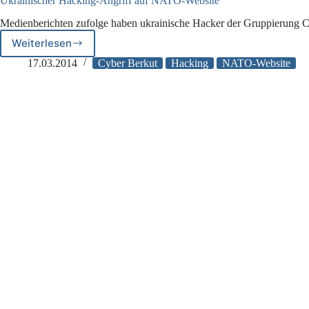
Ukrainischer Hacking-Angriff auf NATO-Website
Medienberichten zufolge haben ukrainische Hacker der Gruppierung 
Weiterlesen
Ukrainischer
Hacking-
17.03.2014
Cyber Berkut
Hacking
NATO-Website
Angriff
auf
NATO-
Website