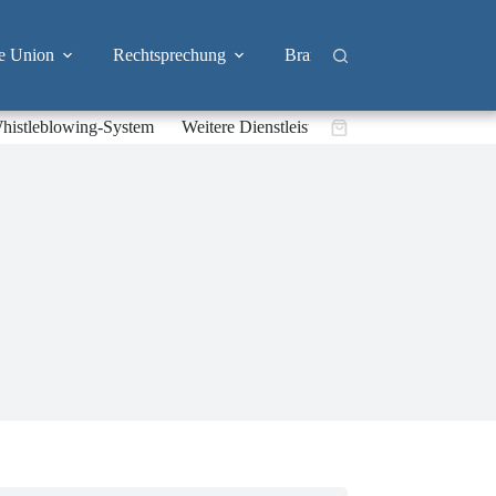
e Union
Rechtsprechung
Branchen
Big Tech & 
histleblowing-System
Weitere Dienstleistungen
Warenkorb