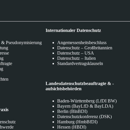
Internationaler Datenschutz
 & Pseudonymisierung
Angemessenheitsbeschluss
itung
Datenschutz – Großbritannien
eresse
Datenschutz – USA
ng
Datenschutz – Italien
ftragte
Standardvertragsklauseln
ng
chten
Landesdatenschutzbeauftragte & -
aufsichtsbehörden
Baden-Württemberg (LfDI BW)
Bayern (BayLfD & BayLDA)
raxis
Berlin (BlnBDI)
Datenschutzkonferenz (DSK)
tenschutz
Hamburg (HmbBfDI)
chwerde
Hessen (HBDI)