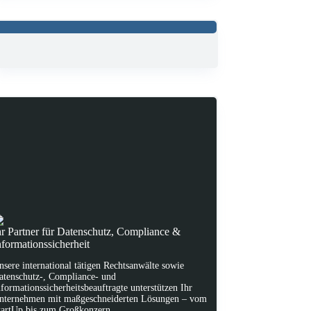
hr Partner für Datenschutz, Compliance &
nformationssicherheit
nsere international tätigen Rechtsanwälte sowie
atenschutz-, Compliance- und
nformationssicherheitsbeauftragte unterstützen Ihr
nternehmen mit maßgeschneiderten Lösungen – vom
tartUp bis zum Großkonzern.