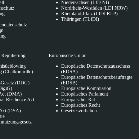
all
Niedersachsen (LfD NI)
nschutz
Nordrhein-Westfalen (LDI NRW)
ung
Rheinland-Pfalz (LfDI RLP)
Thüringen (TLfDI)
endatenschutz
gn
ung
 Regulierung
Europäische Union
istleblowing
Europäische Datenschutzausschuss
 (Chatkontrolle)
(EDSA)
Europäische Datenschutzbeauftragte
e-Gesetz (DDG)
(EDSB)
DigiG)
Europäische Kommission
s Act (DMA)
Europäisches Parlament
nal Resilience Act
Europäischer Rat
Europäisches Recht
s Act (DSA)
Gesetzesvorhaben
nie
nnutzungsgesetz