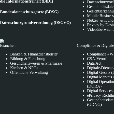
die Informationsfreiheit (BfDI)
Datenschutzvorf
Gesundheitsdate
Gesichtserkenn
Bundesdatenschutzgesetz (BDSG)
Mobile Business
Nutzer- & Kund
Datenschutzgrundverordnung (DSGVO)
Privacy by Desi
Videoüberwach
Branchen
Compliance & Digitale
Banken & Finanzdienstleister
Compliance - Wh
Bildung & Forschung
CSA-Verordnung
Gesundheitswesen & Pharmazie
Data Act
Kirchen & NPOs
Digitale-Dienst
Öffentliche Verwaltung
Digital-Gesetz (
Digital Market
Digital Operatio
(DORA)
Digital Service
ePrivacy-Richtli
Gesundheitsdate
(GDNG)