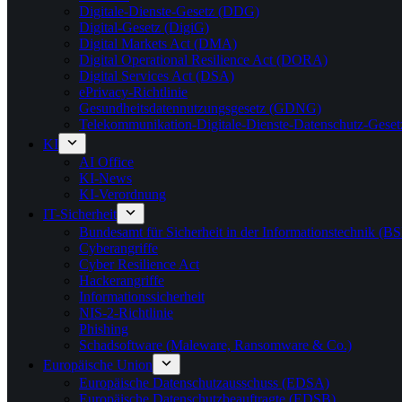
Digitale-Dienste-Gesetz (DDG)
Digital-Gesetz (DigiG)
Digital Markets Act (DMA)
Digital Operational Resilience Act (DORA)
Digital Services Act (DSA)
ePrivacy-Richtlinie
Gesundheitsdatennutzungsgesetz (GDNG)
Telekommunikation-Digitale-Dienste-Datenschutz-Ges
KI
AI Office
KI-News
KI-Verordnung
IT-Sicherheit
Bundesamt für Sicherheit in der Informationstechnik (BS
Cyberangriffe
Cyber Resilience Act
Hackerangriffe
Informationssicherheit
NIS-2-Richtlinie
Phishing
Schadsoftware (Maleware, Ransomware & Co.)
Europäische Union
Europäische Datenschutzausschuss (EDSA)
Europäische Datenschutzbeauftragte (EDSB)