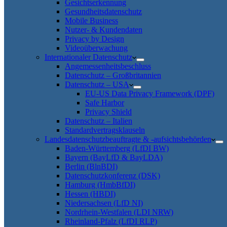
Gesichtserkennung
Gesundheitsdatenschutz
Mobile Business
Nutzer- & Kundendaten
Privacy by Design
Videoüberwachung
Internationaler Datenschutz
Angemessenheitsbeschluss
Datenschutz – Großbritannien
Datenschutz – USA
EU-US Data Privacy Framework (DPF)
Safe Harbor
Privacy Shield
Datenschutz – Italien
Standardvertragsklauseln
Landesdatenschutzbeauftragte & -aufsichtsbehörden
Baden-Württemberg (LfDI BW)
Bayern (BayLfD & BayLDA)
Berlin (BlnBDI)
Datenschutzkonferenz (DSK)
Hamburg (HmbBfDI)
Hessen (HBDI)
Niedersachsen (LfD NI)
Nordrhein-Westfalen (LDI NRW)
Rheinland-Pfalz (LfDI RLP)