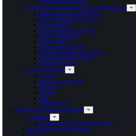
Standardvertragsklauseln
Landesdatenschutzbeauftragte & -aufsichtsbehörden
Baden-Württemberg (LfDI BW)
Bayern (BayLfD & BayLDA)
Berlin (BlnBDI)
Datenschutzkonferenz (DSK)
Hamburg (HmbBfDI)
Hessen (HBDI)
Niedersachsen (LfD NI)
Nordrhein-Westfalen (LDI NRW)
Rheinland-Pfalz (LfDI RLP)
Thüringen (TLfDI)
Online-Datenschutz
Cookies
Internet of Things (IoT)
Telemetrie
Tracking
VPN
Websiteanalyse
Compliance & Digitale Regulierung
Compliance
Whistleblowing (Hinweisgebersystem)
CSA-Verordnung (Chatkontrolle)
Data Act