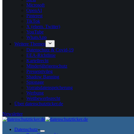
Microsoft
OpenAI
Pinterest
TikTok
X (ehem. Twitter)
YouTube
WhatsApp
Weitere Themen
Datenschutz & Covid-19
EEA-Richtlinie
Kartellrecht
Minderjährigenschutz
Presseprivileg
Shadow Banning
Spionage
Vorratsdatenspeicherung
Werbung
Wettbewerbsrecht
Über datenschutzticker.de
Newsletter
Datenschutz