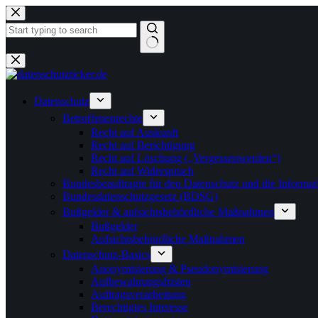
Zum
Inhalt
springen
Keine
Ergebnisse
Datenschutz
Betroffenenrechte
Recht auf Auskunft
Recht auf Berichtigung
Recht auf Löschung („Vergessenwerden“)
Recht auf Widerspruch
Bundesbeauftragte für den Datenschutz und die Informati
Bundesdatenschutzgesetz (BDSG)
Bußgelder & aufsichtsbehördliche Maßnahmen
Bußgelder
Aufsichtsbehördliche Maßnahmen
Datenschutz-Basics
Anonymisierung & Pseudonymisierung
Aufbewahrungsfristen
Auftragsverarbeitung
Berechtigtes Interesse