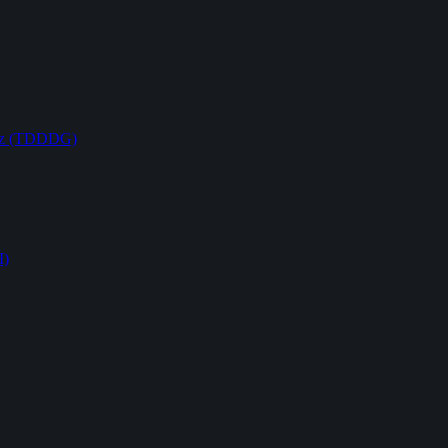
etz (TDDDG)
I)