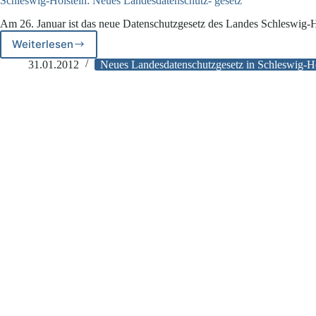
Schleswig-Holstein: Neues Landesdatenschutz- gesetz
Am 26. Januar ist das neue Datenschutzgesetz des Landes Schleswig-H
Weiterlesen
Schleswig-
Holstein:
31.01.2012
Neues Landesdatenschutzgesetz in Schleswig-Ho
Neues
Landesdatenschutz-
gesetz