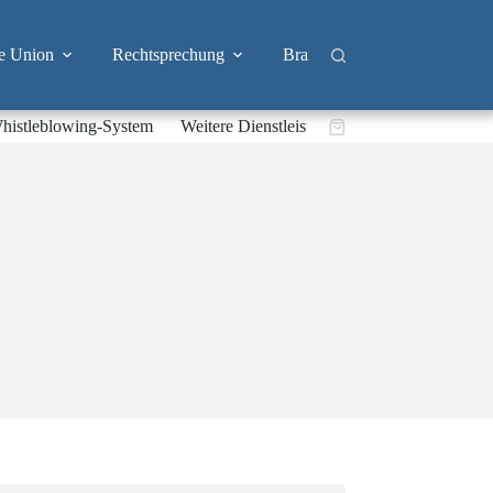
e Union
Rechtsprechung
Branchen
Big Tech & 
histleblowing-System
Weitere Dienstleistungen
Warenkorb