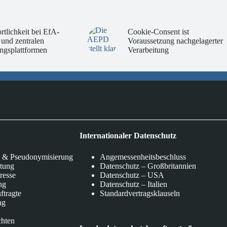
rtlichkeit bei EfA-
Cookie-Consent ist
 und zentralen
Voraussetzung nachgelagerter
ngsplattformen
Verarbeitung
Internationaler Datenschutz
 & Pseudonymisierung
Angemessenheitsbeschluss
itung
Datenschutz – Großbritannien
eresse
Datenschutz – USA
ng
Datenschutz – Italien
ftragte
Standardvertragsklauseln
ng
chten