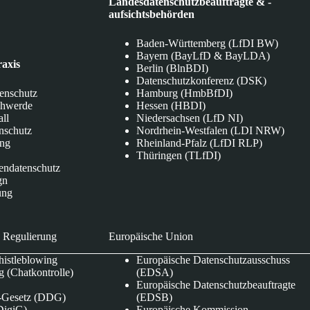
Landesdatenschutzbeauftragte & -
aufsichtsbehörden
Baden-Württemberg (LfDI BW)
Bayern (BayLfD & BayLDA)
raxis
Berlin (BlnBDI)
Datenschutzkonferenz (DSK)
tenschutz
Hamburg (HmbBfDI)
chwerde
Hessen (HBDI)
all
Niedersachsen (LfD NI)
nschutz
Nordrhein-Westfalen (LDI NRW)
ung
Rheinland-Pfalz (LfDI RLP)
Thüringen (TLfDI)
endatenschutz
gn
ung
 Regulierung
Europäische Union
istleblowing
Europäische Datenschutzausschuss
 (Chatkontrolle)
(EDSA)
Europäische Datenschutzbeauftragte
e-Gesetz (DDG)
(EDSB)
DigiG)
Europäische Kommission