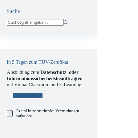
Suche
Keine
Ergebnisse
In 5 Tagen zum TÜV-Zertifikat
Ausbildung zum
Datenschutz- oder
Informationssicherheitsbeauftragten
mit Virtual Classroom und E-Learning.
Jetzt buchen!
Es sind keine anstehenden Veranstaltungen
H
vorhanden.
i
n
w
e