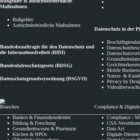
Bußgelder & aufsichtsbehördliche
Maßnahmen
Bußgelder
Aufsichtsbehördliche Maßnahmen
Datenschutz in der P
Beschäftigtenda
Bundesbeauftragte für den Datenschutz und
Datenschutzbes
die Informationsfreiheit (BfDI)
Datenschutzvorf
Gesundheitsdate
Gesichtserkenn
Bundesdatenschutzgesetz (BDSG)
Mobile Business
Nutzer- & Kund
Datenschutzgrundverordnung (DSGVO)
Privacy by Desi
Videoüberwach
Branchen
Compliance & Digitale
Banken & Finanzdienstleister
Compliance - Wh
Bildung & Forschung
CSA-Verordnung
Gesundheitswesen & Pharmazie
Data Act
Kirchen & NPOs
Digitale-Dienst
Öffentliche Verwaltung
Digital-Gesetz (