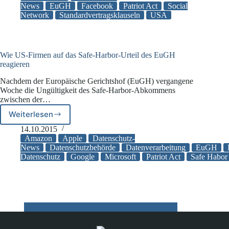
an
News
EuGH
Facebook
Patriot Act
Social
Network
Standardvertragsklauseln
USA
der
Zulässigkeit
von
Datenübermittlungen
in
Wie US-Firmen auf das Safe-Harbor-Urteil des EuGH
die
reagieren
USA
Nachdem der Europäische Gerichtshof (EuGH) vergangene
auf
Woche die Ungültigkeit des Safe-Harbor-Abkommens
Grundlage
zwischen der…
von
Standardvertragsklauseln
Weiterlesen
Wie
US-
14.10.2015
Firmen
Amazon
Apple
Datenschutz-
auf
News
Datenschutzbehörde
Datenverarbeitung
EuGH
Datenschutz
Google
Microsoft
Patriot Act
Safe Habor
das
Safe-
Harbor-
Urteil
des
EuGH
reagieren