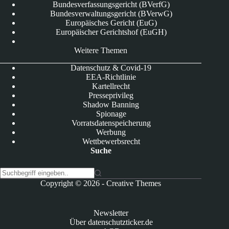
Bundesverfassungsgericht (BVerfG)
Bundesverwaltungsgericht (BVerwG)
Europäisches Gericht (EuG)
Europäischer Gerichtshof (EuGH)
Weitere Themen
Datenschutz & Covid-19
EEA-Richtlinie
Kartellrecht
Presseprivileg
Shadow Banning
Spionage
Vorratsdatenspeicherung
Werbung
Wettbewerbsrecht
Suche
K
Copyright © 2026 -
Creative Themes
e
i
n
Newsletter
e
Über datenschutzticker.de
E