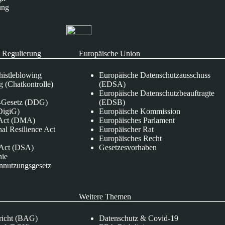
ung
 Regulierung
Europäische Union
istleblowing
Europäische Datenschutzausschuss
 (Chatkontrolle)
(EDSA)
Europäische Datenschutzbeauftragte
e-Gesetz (DDG)
(EDSB)
DigiG)
Europäische Kommission
s Act (DMA)
Europäisches Parlament
nal Resilience Act
Europäischer Rat
Europäisches Recht
s Act (DSA)
Gesetzesvorhaben
nie
nnutzungsgesetz
Weitere Themen
richt (BAG)
Datenschutz & Covid-19