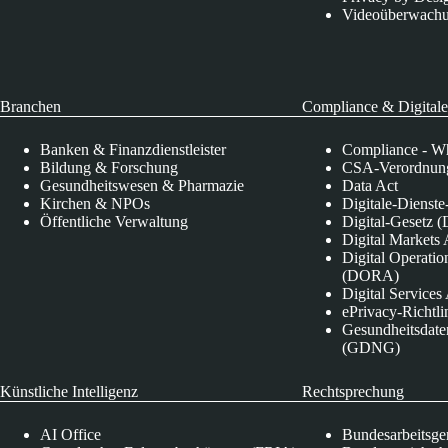
Videoüberwach
Branchen
Compliance & Digitale
Banken & Finanzdienstleister
Compliance - Wh
Bildung & Forschung
CSA-Verordnung
Gesundheitswesen & Pharmazie
Data Act
Kirchen & NPOs
Digitale-Dienst
Öffentliche Verwaltung
Digital-Gesetz (
Digital Market
Digital Operatio
(DORA)
Digital Service
ePrivacy-Richtli
Gesundheitsdate
(GDNG)
Künstliche Intelligenz
Rechtsprechung
AI Office
Bundesarbeitsge