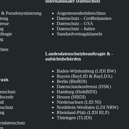
Internationaler Datenschutz
 & Pseudonymisierung
Angemessenheitsbeschluss
itung
Datenschutz – Großbritannien
eresse
Datenschutz – USA
ng
Datenschutz – Italien
ftragte
Standardvertragsklauseln
ng
chten
Landesdatenschutzbeauftragte & -
aufsichtsbehörden
Baden-Württemberg (LfDI BW)
Bayern (BayLfD & BayLDA)
raxis
Berlin (BlnBDI)
Datenschutzkonferenz (DSK)
tenschutz
Hamburg (HmbBfDI)
chwerde
Hessen (HBDI)
all
Niedersachsen (LfD NI)
nschutz
Nordrhein-Westfalen (LDI NRW)
ung
Rheinland-Pfalz (LfDI RLP)
Thüringen (TLfDI)
endatenschutz
gn