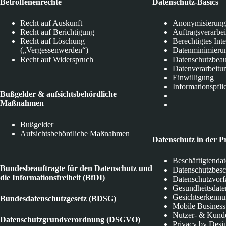
Betroffenenrechte
Datenschutz-Basics
Recht auf Auskunft
Anonymisierung
Recht auf Berichtigung
Auftragsverarbe
Recht auf Löschung
Berechtigtes Int
(„Vergessenwerden“)
Datenminimieru
Recht auf Widerspruch
Datenschutzbeau
Datenverarbeitu
Einwilligung
Informationspfli
Bußgelder & aufsichtsbehördliche
Maßnahmen
Bußgelder
Aufsichtsbehördliche Maßnahmen
Datenschutz in der P
Beschäftigtenda
Bundesbeauftragte für den Datenschutz und
Datenschutzbes
die Informationsfreiheit (BfDI)
Datenschutzvorf
Gesundheitsdate
Gesichtserkenn
Bundesdatenschutzgesetz (BDSG)
Mobile Business
Nutzer- & Kund
Datenschutzgrundverordnung (DSGVO)
Privacy by Desi