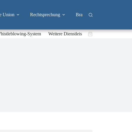
e Union
Rechtsprechung
Branchen
Big Tech & 
histleblowing-System
Weitere Dienstleistungen
Warenkorb