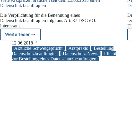
Viele Arztpraxen brauchen seit dem 25.05.2018 einen
Ne
Datenschutzbeauftragten
Da
Die Verpflichtung für die Benennung eines
De
Datenschutzbeauftragten folgt aus Art. 37 DSGVO.
fe
Interessant…
EU
Weiterlesen
Viele
Arztpraxen
12.06.2018
brauchen
Ärztliche Schweigepflicht
Arztpraxis
Bestellung
seit
Datenschutzbeauftragter
Datenschutz-News
Pflicht
zur Bestellung eines Datenschutzbeauftragten
dem
25.05.2018
einen
Datenschutzbeauftragten