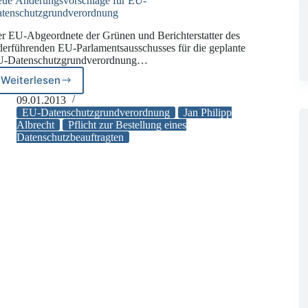
ue Änderungsvorschläge für EU-
tenschutzgrundverordnung
r EU-Abgeordnete der Grünen und Berichterstatter des
derführenden EU-Parlamentsausschusses für die geplante
-Datenschutzgrundverordnung…
Weiterlesen
Neue
Änderungsvorschläge
09.01.2013
für
EU-Datenschutzgrundverordnung
Jan Philipp
EU-
Albrecht
Pflicht zur Bestellung eines
Datenschutzbeauftragten
Datenschutzgrundverordnung