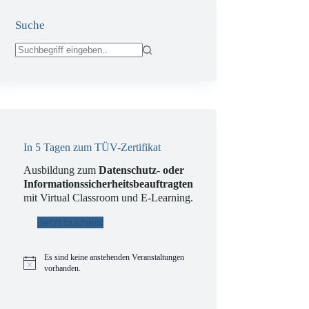
Suche
Keine
Ergebnisse
In 5 Tagen zum TÜV-Zertifikat
Ausbildung zum
Datenschutz- oder
Informationssicherheitsbeauftragten
mit Virtual Classroom und E-Learning.
Jetzt buchen!
Es sind keine anstehenden Veranstaltungen
H
vorhanden.
i
n
w