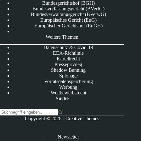
Bundesgerichtshof (BGH)
Bundesverfassungsgericht (BVerfG)
Bundesverwaltungsgericht (BVerwG)
Europäisches Gericht (EuG)
Europäischer Gerichtshof (EuGH)
Weitere Themen
Datenschutz & Covid-19
EEA-Richtlinie
Kartellrecht
Presseprivileg
Shadow Banning
Spionage
Vorratsdatenspeicherung
Werbung
Wettbewerbsrecht
Suche
K
Copyright © 2026 -
Creative Themes
e
i
n
Newsletter
e