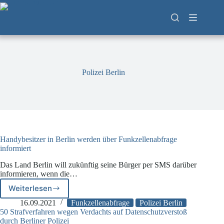
Zum
Inhalt
springen
Polizei Berlin
Handybesitzer in Berlin werden über Funkzellenabfrage
informiert
Das Land Berlin will zukünftig seine Bürger per SMS darüber
informieren, wenn die…
Weiterlesen
Handybesitzer
in
16.09.2021
Funkzellenabfrage
Polizei Berlin
Berlin
50 Strafverfahren wegen Verdachts auf Datenschutzverstoß
werden
durch Berliner Polizei