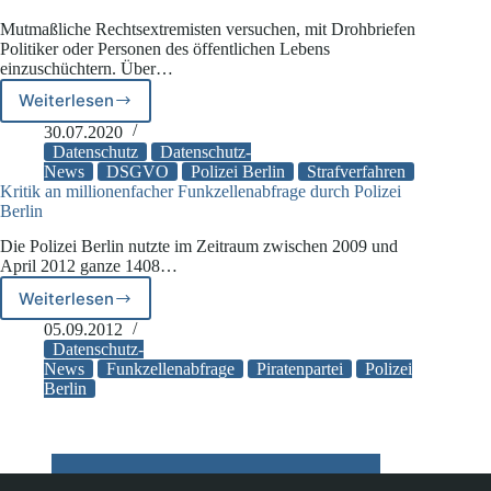
über
Mutmaßliche Rechtsextremisten versuchen, mit Drohbriefen
Funkzellenabfrage
Politiker oder Personen des öffentlichen Lebens
informiert
einzuschüchtern. Über…
Weiterlesen
50
Strafverfahren
30.07.2020
wegen
Datenschutz
Datenschutz-
Verdachts
News
DSGVO
Polizei Berlin
Strafverfahren
Kritik an millionenfacher Funkzellenabfrage durch Polizei
auf
Berlin
Datenschutzverstoß
durch
Die Polizei Berlin nutzte im Zeitraum zwischen 2009 und
Berliner
April 2012 ganze 1408…
Polizei
Weiterlesen
Kritik
an
05.09.2012
millionenfacher
Datenschutz-
Funkzellenabfrage
News
Funkzellenabfrage
Piratenpartei
Polizei
Berlin
durch
Polizei
Berlin