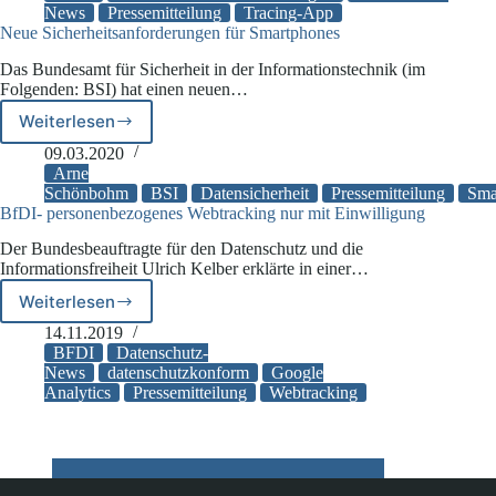
App,
News
Pressemitteilung
Tracing-App
Neue Sicherheitsanforderungen für Smartphones
warnt
aber
Das Bundesamt für Sicherheit in der Informationstechnik (im
auch
Folgenden: BSI) hat einen neuen…
Weiterlesen
Neue
Sicherheitsanforderungen
09.03.2020
für
Arne
Smartphones
Schönbohm
BSI
Datensicherheit
Pressemitteilung
Sma
BfDI- personenbezogenes Webtracking nur mit Einwilligung
Der Bundesbeauftragte für den Datenschutz und die
Informationsfreiheit Ulrich Kelber erklärte in einer…
Weiterlesen
BfDI-
personenbezogenes
14.11.2019
Webtracking
BFDI
Datenschutz-
nur
News
datenschutzkonform
Google
Analytics
Pressemitteilung
Webtracking
mit
Einwilligung