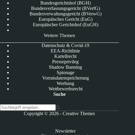
Bundesgerichtshof (BGH)
Bundesverfassungsgericht (BVerfG)
Bundesverwaltungsgericht (BVerwG)
Europäisches Gericht (EuG)
Europäischer Gerichtshof (EuGH)
Weitere Themen
Datenschutz & Covid-19
EEA-Richtlinie
Kartellrecht
Presseprivileg
Shadow Banning
Spionage
Vorratsdatenspeicherung
Werbung
Wettbewerbsrecht
Suche
K
Copyright © 2026 -
Creative Themes
e
i
n
Newsletter
e