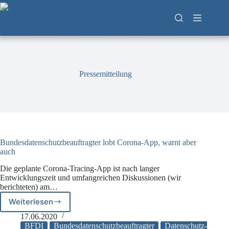
Zum
Inhalt
springen
Pressemitteilung
Bundesdatenschutzbeauftragter lobt Corona-App, warnt aber
auch
Die geplante Corona-Tracing-App ist nach langer
Entwicklungszeit und umfangreichen Diskussionen (wir
berichteten) am…
Weiterlesen
Bundesdatenschutzbeauftragter
lobt
17.06.2020
Corona-
BFDI
Bundesdatenschutzbeauftragter
Datenschutz-