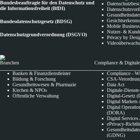
Bundesbeauftragte für den Datenschutz und
Datenschutzbes
die Informationsfreiheit (BfDI)
Datenschutzvorf
Gesundheitsdate
Gesichtserkenn
Bundesdatenschutzgesetz (BDSG)
Mobile Business
Nutzer- & Kund
Datenschutzgrundverordnung (DSGVO)
Privacy by Desi
Videoüberwach
Branchen
Compliance & Digitale
Banken & Finanzdienstleister
Compliance - Wh
Bildung & Forschung
CSA-Verordnung
Gesundheitswesen & Pharmazie
Data Act
Kirchen & NPOs
Digitale-Dienst
Öffentliche Verwaltung
Digital-Gesetz (
Digital Market
Digital Operatio
(DORA)
Digital Service
ePrivacy-Richtli
Gesundheitsdate
(GDNG)