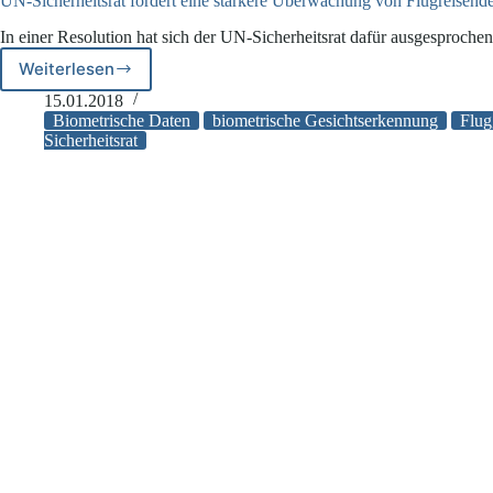
UN-Sicherheitsrat fordert eine stärkere Überwachung von Flugreisen
In einer Resolution hat sich der UN-Sicherheitsrat dafür ausgesproch
Weiterlesen
UN-
Sicherheitsrat
15.01.2018
fordert
Biometrische Daten
biometrische Gesichtserkennung
Flug
eine
Sicherheitsrat
stärkere
Überwachung
von
Flugreisenden
zur
Bekämpfung
von
Terrorismus