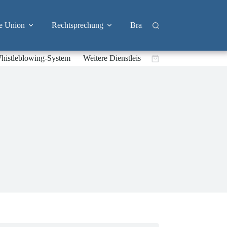
e Union
Rechtsprechung
Branchen
Big Tech & 
histleblowing-System
Weitere Dienstleistungen
Warenkorb