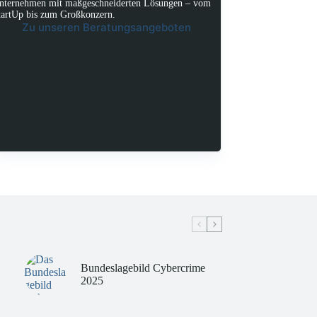
nternehmen mit maßgeschneiderten Lösungen – vom
tartUp bis zum Großkonzern.
Zu unseren Beratungsangeboten
Bundeslagebild Cybercrime
2025