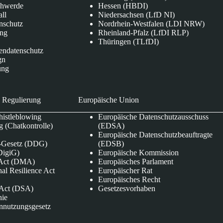
chwerde
Hessen (HBDI)
all
Niedersachsen (LfD NI)
nschutz
Nordrhein-Westfalen (LDI NRW)
ung
Rheinland-Pfalz (LfDI RLP)
Thüringen (TLfDI)
endatenschutz
gn
ung
 Regulierung
Europäische Union
istleblowing
Europäische Datenschutzausschuss
 (Chatkontrolle)
(EDSA)
Europäische Datenschutzbeauftragte
e-Gesetz (DDG)
(EDSB)
DigiG)
Europäische Kommission
s Act (DMA)
Europäisches Parlament
nal Resilience Act
Europäischer Rat
Europäisches Recht
s Act (DSA)
Gesetzesvorhaben
nie
nnutzungsgesetz