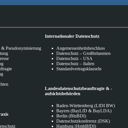
Internationaler Datenschutz
 & Pseudonymisierung
Angemessenheitsbeschluss
itung
Datenschutz – Großbritannien
eresse
Datenschutz – USA
ng
Datenschutz – Italien
ftragte
Standardvertragsklauseln
ng
chten
Landesdatenschutzbeauftragte & -
aufsichtsbehörden
Baden-Württemberg (LfDI BW)
Bayern (BayLfD & BayLDA)
raxis
Berlin (BlnBDI)
Datenschutzkonferenz (DSK)
tenschutz
Hamburg (HmbBfDI)