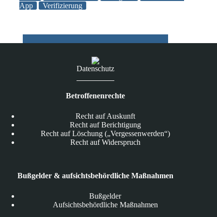
App
Verifizierung
durch
verbesserte
2-
Faktor-
Authentifizierung
und
Konto-
Datenschutz
Verifikation
Betroffenenrechte
Recht auf Auskunft
Recht auf Berichtigung
Recht auf Löschung („Vergessenwerden“)
Recht auf Widerspruch
Bußgelder & aufsichtsbehördliche Maßnahmen
Bußgelder
Aufsichtsbehördliche Maßnahmen