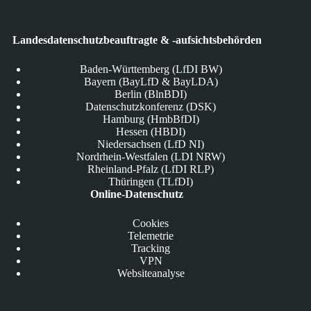
Landesdatenschutzbeauftragte & -aufsichtsbehörden
Baden-Württemberg (LfDI BW)
Bayern (BayLfD & BayLDA)
Berlin (BlnBDI)
Datenschutzkonferenz (DSK)
Hamburg (HmbBfDI)
Hessen (HBDI)
Niedersachsen (LfD NI)
Nordrhein-Westfalen (LDI NRW)
Rheinland-Pfalz (LfDI RLP)
Thüringen (TLfDI)
Online-Datenschutz
Cookies
Telemetrie
Tracking
VPN
Websiteanalyse