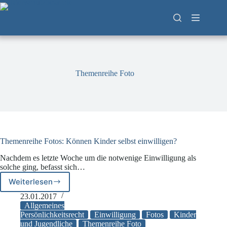
Zum
Inhalt
springen
Themenreihe Foto
Themenreihe Fotos: Können Kinder selbst einwilligen?
Nachdem es letzte Woche um die notwenige Einwilligung als
solche ging, befasst sich…
Weiterlesen
Themenreihe
Fotos:
23.01.2017
Können
Allgemeines
Kinder
Persönlichkeitsrecht
Einwilligung
Fotos
Kinder
und Jugendliche
Themenreihe Foto
selbst