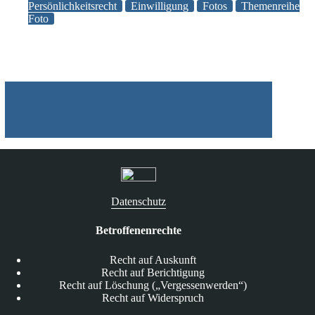
allgemeine
Persönlichkeitsrecht
Einwilligung
Fotos
Themenreihe
Foto
Persönlichkeitsrecht?
Datenschutz
Betroffenenrechte
Recht auf Auskunft
Recht auf Berichtigung
Recht auf Löschung („Vergessenwerden“)
Recht auf Widerspruch