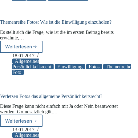
einwilligen?
Themenreihe Fotos: Wie ist die Einwilligung einzuholen?
Es stellt sich die Frage, wie ist die im ersten Beitrag bereits
erwähnte,…
Weiterlesen
Themenreihe
Fotos:
18.01.2017
Wie
Allgemeines
ist
Persönlichkeitsrecht
Einwilligung
Fotos
Themenreihe
Foto
die
Einwilligung
einzuholen?
Verletzen Fotos das allgemeine Persönlichkeitsrecht?
Diese Frage kann nicht einfach mit Ja oder Nein beantwortet
werden. Grundsätzlich gilt,…
Weiterlesen
Verletzen
Fotos
13.01.2017
das
Allgemeines