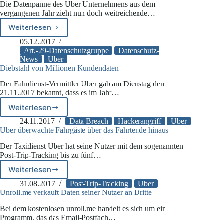
Die Datenpanne des Uber Unternehmens aus dem
vergangenen Jahr zieht nun doch weitreichende…
Weiterlesen
Datenschützer
nehmen
05.12.2017
Uber
Art.-29-Datenschutzgruppe
Datenschutz-
unter
News
Uber
Diebstahl von Millionen Kundendaten
die
Lupe
Der Fahrdienst-Vermittler Uber gab am Dienstag den
21.11.2017 bekannt, dass es im Jahr…
Weiterlesen
Diebstahl
von
24.11.2017
Data Breach
Hackerangriff
Uber
Millionen
Uber überwachte Fahrgäste über das Fahrtende hinaus
Kundendaten
Der Taxidienst Uber hat seine Nutzer mit dem sogenannten
Post-Trip-Tracking bis zu fünf…
Weiterlesen
Uber
überwachte
31.08.2017
Post-Trip-Tracking
Uber
Fahrgäste
Unroll.me verkauft Daten seiner Nutzer an Dritte
über
Bei dem kostenlosen unroll.me handelt es sich um ein
das
Programm, das das Email-Postfach…