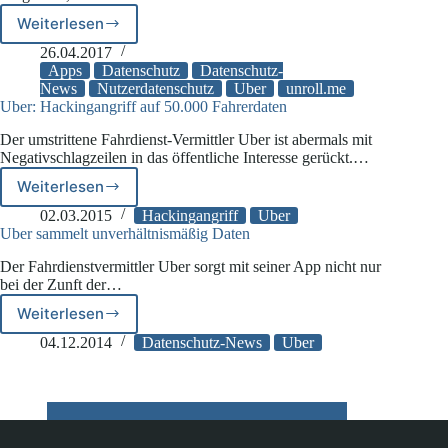
Fahrtende
hinaus
Weiterlesen
Unroll.me
verkauft
26.04.2017
Daten
Apps
Datenschutz
Datenschutz-
seiner
News
Nutzerdatenschutz
Uber
unroll.me
Uber: Hackingangriff auf 50.000 Fahrerdaten
Nutzer
an
Der umstrittene Fahrdienst-Vermittler Uber ist abermals mit
Dritte
Negativschlagzeilen in das öffentliche Interesse gerückt.…
Weiterlesen
Uber:
Hackingangriff
02.03.2015
Hackingangriff
Uber
auf
Uber sammelt unverhältnismäßig Daten
50.000
Der Fahrdienstvermittler Uber sorgt mit seiner App nicht nur
Fahrerdaten
bei der Zunft der…
Weiterlesen
Uber
sammelt
04.12.2014
Datenschutz-News
Uber
unverhältnismäßig
Daten