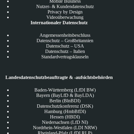
Mobile Business
Nutzer- & Kundendatenschutz
Privacy by Design
Videoüberwachung
Internationaler Datenschutz
Angemessenheitsbeschluss
Datenschutz – Großbritannien
Datenschutz – USA
Datenschutz – Italien
Standardvertragsklauseln
Landesdatenschutzbeauftragte & -aufsichtsbehörden
Baden-Württemberg (LfDI BW)
Bayern (BayLfD & BayLDA)
Berlin (BlnBDI)
Datenschutzkonferenz (DSK)
Hamburg (HmbBfDI)
Hessen (HBDI)
Niedersachsen (LfD NI)
Nordrhein-Westfalen (LDI NRW)
Rheinland-Pfalz (LfDI RLP)