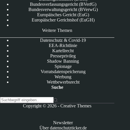
Bundesverfassungsgericht (BVerfG)
Bundesverwaltungsgericht (BVerwG)
Europäisches Gericht (EuG)
Europäischer Gerichtshof (EuGH)
Weitere Themen
Datenschutz & Covid-19
EEA-Richtlinie
Kartellrecht
Presseprivileg
Shadow Banning
Spionage
Vorratsdatenspeicherung
Werbung
Wettbewerbsrecht
Suche
K
Copyright © 2026 -
Creative Themes
e
i
n
Newsletter
e
Über datenschutzticker.de