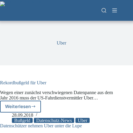
Zum
Inhalt
springen
Uber
Rekordbußgeld für Uber
Wegen einer zunächst verschwiegenen Datenpanne aus dem
Jahr 2016 muss der US-Fahrdienstvermittler Uber…
Weiterlesen
Rekordbußgeld
für
28.09.2018
Uber
Bußgeld
Datenschutz-News
Uber
Datenschützer nehmen Uber unter die Lupe