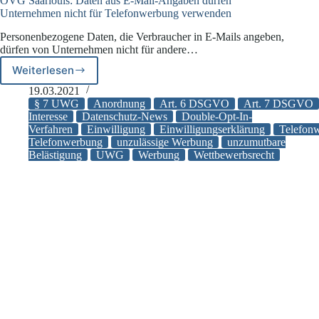
OVG Saarlouis: Daten aus E-Mail-Angaben dürfen
Unternehmen nicht für Telefonwerbung verwenden
Personenbezogene Daten, die Verbraucher in E-Mails angeben,
dürfen von Unternehmen nicht für andere…
Weiterlesen
OVG
Saarlouis:
19.03.2021
Daten
§ 7 UWG
Anordnung
Art. 6 DSGVO
Art. 7 DSGVO
aus
Interesse
Datenschutz-News
Double-Opt-In-
Verfahren
Einwilligung
Einwilligungserklärung
Telefon
E-
Telefonwerbung
unzulässige Werbung
unzumutbare
Mail-
Belästigung
UWG
Werbung
Wettbewerbsrecht
Angaben
dürfen
Unternehmen
nicht
für
Telefonwerbung
verwenden