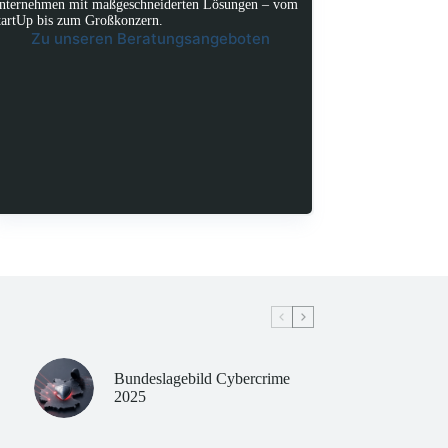
nternehmen mit maßgeschneiderten Lösungen – vom
tartUp bis zum Großkonzern.
Zu unseren Beratungsangeboten
Bundeslagebild Cybercrime
2025