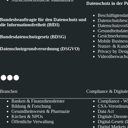
Datenschutz in der P
Beschäftigtenda
Bundesbeauftragte für den Datenschutz und
Datenschutzbes
die Informationsfreiheit (BfDI)
Datenschutzvorf
Gesundheitsdate
Gesichtserkenn
Bundesdatenschutzgesetz (BDSG)
Mobile Business
Nutzer- & Kund
Datenschutzgrundverordnung (DSGVO)
Privacy by Desi
Videoüberwach
Branchen
Compliance & Digitale
Banken & Finanzdienstleister
Compliance - Wh
Bildung & Forschung
CSA-Verordnung
Gesundheitswesen & Pharmazie
Data Act
Kirchen & NPOs
Digitale-Dienst
Öffentliche Verwaltung
Digital-Gesetz (
Digital Market