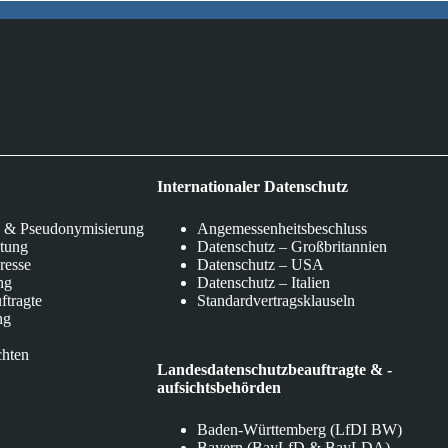
Internationaler Datenschutz
 & Pseudonymisierung
Angemessenheitsbeschluss
itung
Datenschutz – Großbritannien
eresse
Datenschutz – USA
ng
Datenschutz – Italien
ftragte
Standardvertragsklauseln
ng
chten
Landesdatenschutzbeauftragte & -
aufsichtsbehörden
Baden-Württemberg (LfDI BW)
Bayern (BayLfD & BayLDA)