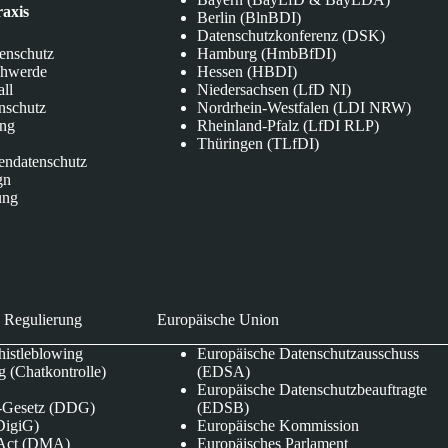
raxis
Berlin (BlnBDI)
Datenschutzkonferenz (DSK)
tenschutz
Hamburg (HmbBfDI)
chwerde
Hessen (HBDI)
all
Niedersachsen (LfD NI)
nschutz
Nordrhein-Westfalen (LDI NRW)
ung
Rheinland-Pfalz (LfDI RLP)
Thüringen (TLfDI)
endatenschutz
gn
ung
 Regulierung
Europäische Union
istleblowing
Europäische Datenschutzausschuss
 (Chatkontrolle)
(EDSA)
Europäische Datenschutzbeauftragte
e-Gesetz (DDG)
(EDSB)
DigiG)
Europäische Kommission
s Act (DMA)
Europäisches Parlament