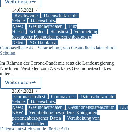
Weiterlesen
Verwaltungsgericht
Hamburg
14.05.2021
–
Beschwerde
Datenschutz in der
Testpflicht
Schule
Datenschutz-
News
Gesundheitsdaten
Lutz
für
Hasse
Schulen
Selbsttest
Verarbeitung
Schüler
besonderer Kategorien personenbezogener
im
Daten
VG Hamburg
Klassenraum
Coronaselbsttests – Verarbeitung von Gesundheitsdaten durch
verletzt
Schulen
den
Datenschutz
Im Rahmen der Corona-Pandemie setzt die Landesregierung
Nordrhein-Westfalen zum Zweck des Gesundheitsschutzes
unter…
Weiterlesen
Coronaselbsttests
–
28.04.2021
Verarbeitung
Coronaselbsttest
Coronavirus
Datenschutz in der
von
Schule
Datenschutz-
News
Gesundheitsdaten
Gesundheitsdatenschutz
LDI
Gesundheitsdaten
NRW
Verarbeitung besonderer Kategorien
durch
personenbezogener Daten
Verarbeitung von
Schulen
Gesundheitsdaten
Datenschutz-Lehrstunde für die AfD