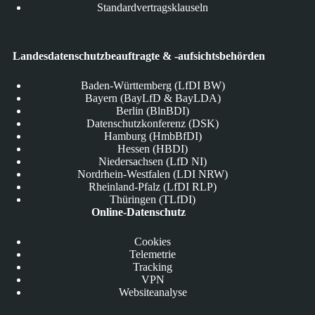
Standardvertragsklauseln
Landesdatenschutzbeauftragte & -aufsichtsbehörden
Baden-Württemberg (LfDI BW)
Bayern (BayLfD & BayLDA)
Berlin (BlnBDI)
Datenschutzkonferenz (DSK)
Hamburg (HmbBfDI)
Hessen (HBDI)
Niedersachsen (LfD NI)
Nordrhein-Westfalen (LDI NRW)
Rheinland-Pfalz (LfDI RLP)
Thüringen (TLfDI)
Online-Datenschutz
Cookies
Telemetrie
Tracking
VPN
Websiteanalyse