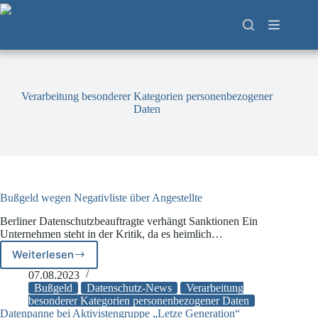
Zum
Inhalt
springen
Verarbeitung besonderer Kategorien personenbezogener
Daten
Bußgeld wegen Negativliste über Angestellte
Berliner Datenschutzbeauftragte verhängt Sanktionen Ein
Unternehmen steht in der Kritik, da es heimlich…
Weiterlesen
Bußgeld
wegen
07.08.2023
Negativliste
Bußgeld
Datenschutz-News
Verarbeitung
über
besonderer Kategorien personenbezogener Daten
Datenpanne bei Aktivistengruppe „Letze Generation“
Angestellte