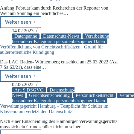
Anfang Februar kam durch Recherchen der Reporter von
Welt am Sonntag ein beachtliches…
Weiterlesen
Datenpanne
bei
14.02.2023
Aktivistengruppe
Datenpanne
Datenschutz-News
Verarbeitung
„Letze
besonderer Kategorien personenbezogener Daten
Veröffentlichung von Gerichtsschriftsätzen: Grund für
Generation“
außerordentliche Kündigung
Das LAG Baden- Württemberg entschied am 25.03.2022 (Az.
7 Sa 63/21), dass eine…
Weiterlesen
Veröffentlichung
von
02.06.2022
Gerichtsschriftsätzen:
Art. 9 DSGVO
Datenschutz-
Grund
News
Gerichtsentscheidung
Persönlichkeitsrecht
Verarbe
besonderer Kategorien personenbezogener Daten
für
Verwaltungsgericht Hamburg – Testpflicht für Schüler im
außerordentliche
Klassenraum verletzt den Datenschutz
Kündigung
Nach einer Entscheidung des Hamburger Verwaltungsgerichts
muss sich ein Grundschüler nicht an seiner…