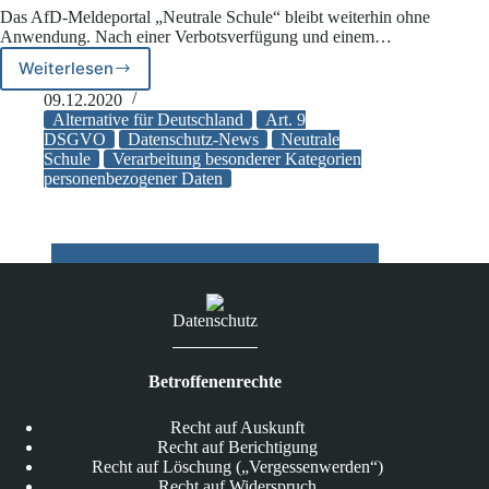
Das AfD-Meldeportal „Neutrale Schule“ bleibt weiterhin ohne
Anwendung. Nach einer Verbotsverfügung und einem…
Weiterlesen
Datenschutz-
Lehrstunde
09.12.2020
für
Alternative für Deutschland
Art. 9
die
DSGVO
Datenschutz-News
Neutrale
Schule
Verarbeitung besonderer Kategorien
AfD
personenbezogener Daten
Datenschutz
Betroffenenrechte
Recht auf Auskunft
Recht auf Berichtigung
Recht auf Löschung („Vergessenwerden“)
Recht auf Widerspruch