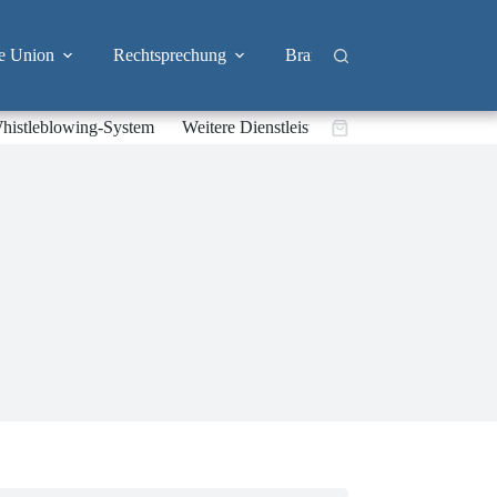
e Union
Rechtsprechung
Branchen
Big Tech & 
histleblowing-System
Weitere Dienstleistungen
Warenkorb