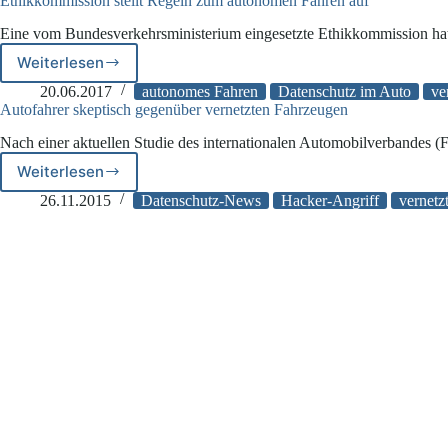
Ethikkommission stellt Regeln zum autonomen Fahren auf
Eine vom Bundesverkehrsministerium eingesetzte Ethikkommission hat 
Weiterlesen
Ethikkommission
stellt
20.06.2017
autonomes Fahren
Datenschutz im Auto
ve
Regeln
Autofahrer skeptisch gegenüber vernetzten Fahrzeugen
zum
Nach einer aktuellen Studie des internationalen Automobilverbandes 
autonomen
Fahren
Weiterlesen
Autofahrer
auf
skeptisch
26.11.2015
Datenschutz-News
Hacker-Angriff
vernetz
gegenüber
vernetzten
Fahrzeugen