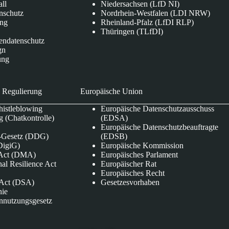
all
Niedersachsen (LfD NI)
nschutz
Nordrhein-Westfalen (LDI NRW)
ung
Rheinland-Pfalz (LfDI RLP)
Thüringen (TLfDI)
endatenschutz
gn
ung
 Regulierung
Europäische Union
istleblowing
Europäische Datenschutzausschuss
 (Chatkontrolle)
(EDSA)
Europäische Datenschutzbeauftragte
e-Gesetz (DDG)
(EDSB)
DigiG)
Europäische Kommission
s Act (DMA)
Europäisches Parlament
nal Resilience Act
Europäischer Rat
Europäisches Recht
s Act (DSA)
Gesetzesvorhaben
nie
nnutzungsgesetz