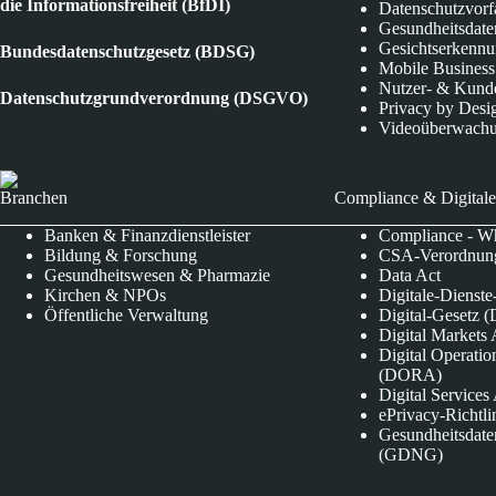
die Informationsfreiheit (BfDI)
Datenschutzvorf
Gesundheitsdate
Gesichtserkenn
Bundesdatenschutzgesetz (BDSG)
Mobile Business
Nutzer- & Kund
Datenschutzgrundverordnung (DSGVO)
Privacy by Desi
Videoüberwach
Branchen
Compliance & Digitale
Banken & Finanzdienstleister
Compliance - Wh
Bildung & Forschung
CSA-Verordnung
Gesundheitswesen & Pharmazie
Data Act
Kirchen & NPOs
Digitale-Dienst
Öffentliche Verwaltung
Digital-Gesetz (
Digital Market
Digital Operatio
(DORA)
Digital Service
ePrivacy-Richtli
Gesundheitsdate
(GDNG)