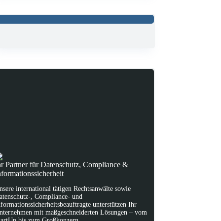
hr Partner für Datenschutz, Compliance &
nformationssicherheit
nsere international tätigen Rechtsanwälte sowie
atenschutz-, Compliance- und
nformationssicherheitsbeauftragte unterstützen Ihr
nternehmen mit maßgeschneiderten Lösungen – vom
tartUp bis zum Großkonzern.