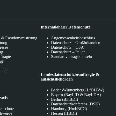
Internationaler Datenschutz
 & Pseudonymisierung
Angemessenheitsbeschluss
itung
Datenschutz – Großbritannien
eresse
Datenschutz – USA
ng
Datenschutz – Italien
ftragte
Standardvertragsklauseln
ng
chten
Landesdatenschutzbeauftragte & -
aufsichtsbehörden
Baden-Württemberg (LfDI BW)
Bayern (BayLfD & BayLDA)
raxis
Berlin (BlnBDI)
Datenschutzkonferenz (DSK)
tenschutz
Hamburg (HmbBfDI)
chwerde
Hessen (HBDI)