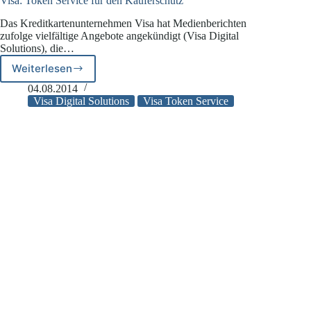
Visa: Token Service für den Käuferschutz
Das Kreditkartenunternehmen Visa hat Medienberichten
zufolge vielfältige Angebote angekündigt (Visa Digital
Solutions), die…
Weiterlesen
Visa:
Token
04.08.2014
Service
Visa Digital Solutions
Visa Token Service
für
den
Käuferschutz