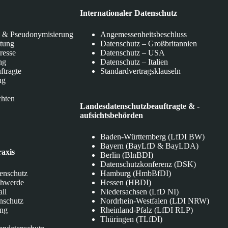
Internationaler Datenschutz
 & Pseudonymisierung
Angemessenheitsbeschluss
itung
Datenschutz – Großbritannien
eresse
Datenschutz – USA
ng
Datenschutz – Italien
ftragte
Standardvertragsklauseln
ng
chten
Landesdatenschutzbeauftragte & -
aufsichtsbehörden
Baden-Württemberg (LfDI BW)
Bayern (BayLfD & BayLDA)
raxis
Berlin (BlnBDI)
Datenschutzkonferenz (DSK)
tenschutz
Hamburg (HmbBfDI)
chwerde
Hessen (HBDI)
all
Niedersachsen (LfD NI)
nschutz
Nordrhein-Westfalen (LDI NRW)
ung
Rheinland-Pfalz (LfDI RLP)
Thüringen (TLfDI)