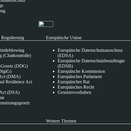
endatenschutz
gn
ung
 Regulierung
Europäische Union
istleblowing
Europäische Datenschutzausschuss
 (Chatkontrolle)
(EDSA)
Europäische Datenschutzbeauftragte
e-Gesetz (DDG)
(EDSB)
DigiG)
Europäische Kommission
s Act (DMA)
Europäisches Parlament
nal Resilience Act
Europäischer Rat
Europäisches Recht
s Act (DSA)
Gesetzesvorhaben
nie
nnutzungsgesetz
Weitere Themen