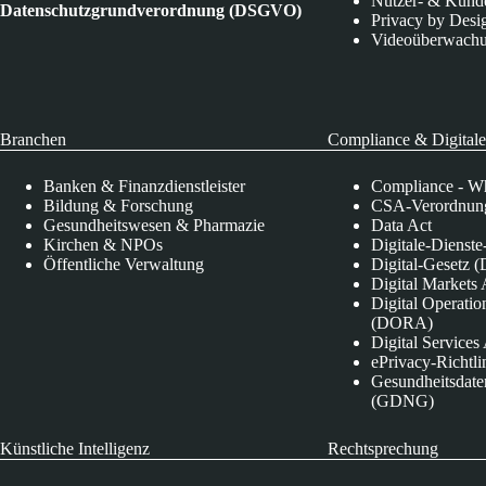
Nutzer- & Kund
Datenschutzgrundverordnung (DSGVO)
Privacy by Desi
Videoüberwach
Branchen
Compliance & Digitale
Banken & Finanzdienstleister
Compliance - Wh
Bildung & Forschung
CSA-Verordnung
Gesundheitswesen & Pharmazie
Data Act
Kirchen & NPOs
Digitale-Dienst
Öffentliche Verwaltung
Digital-Gesetz (
Digital Market
Digital Operatio
(DORA)
Digital Service
ePrivacy-Richtli
Gesundheitsdate
(GDNG)
Künstliche Intelligenz
Rechtsprechung