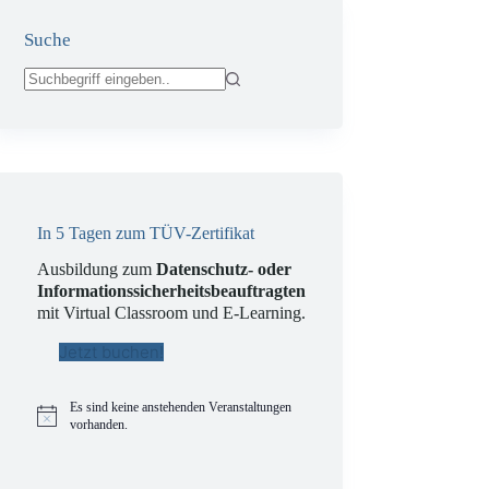
Suche
Keine
Ergebnisse
In 5 Tagen zum TÜV-Zertifikat
Ausbildung zum
Datenschutz- oder
Informationssicherheitsbeauftragten
mit Virtual Classroom und E-Learning.
Jetzt buchen!
Es sind keine anstehenden Veranstaltungen
H
vorhanden.
i
n
w