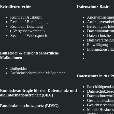
Betroffenenrechte
Datenschutz-Basics
Recht auf Auskunft
Anonymisierung
Recht auf Berichtigung
Auftragsverarbe
Recht auf Löschung
Berechtigtes Int
(„Vergessenwerden“)
Datenminimieru
Recht auf Widerspruch
Datenschutzbeau
Datenverarbeitu
Einwilligung
Informationspfli
Bußgelder & aufsichtsbehördliche
Maßnahmen
Bußgelder
Aufsichtsbehördliche Maßnahmen
Datenschutz in der P
Beschäftigtenda
Bundesbeauftragte für den Datenschutz und
Datenschutzbes
die Informationsfreiheit (BfDI)
Datenschutzvorf
Gesundheitsdate
Gesichtserkenn
Bundesdatenschutzgesetz (BDSG)
Mobile Business