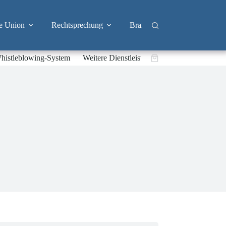
e Union
Rechtsprechung
Branchen
Big Tech & 
histleblowing-System
Weitere Dienstleistungen
Warenkorb