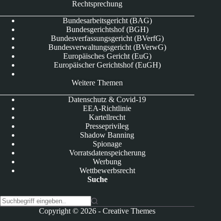
Rechtsprechung
Bundesarbeitsgericht (BAG)
Bundesgerichtshof (BGH)
Bundesverfassungsgericht (BVerfG)
Bundesverwaltungsgericht (BVerwG)
Europäisches Gericht (EuG)
Europäischer Gerichtshof (EuGH)
Weitere Themen
Datenschutz & Covid-19
EEA-Richtlinie
Kartellrecht
Presseprivileg
Shadow Banning
Spionage
Vorratsdatenspeicherung
Werbung
Wettbewerbsrecht
Suche
K
Copyright © 2026 -
Creative Themes
e