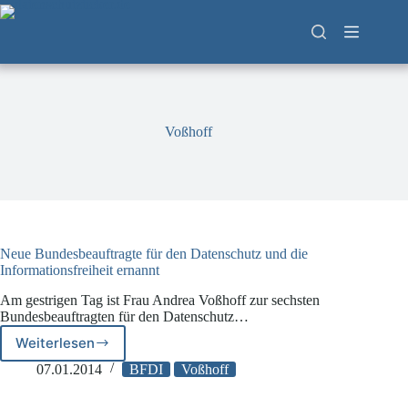
Zum
Inhalt
springen
Voßhoff
Neue Bundesbeauftragte für den Datenschutz und die
Informationsfreiheit ernannt
Am gestrigen Tag ist Frau Andrea Voßhoff zur sechsten
Bundesbeauftragten für den Datenschutz…
Weiterlesen
Neue
Bundesbeauftragte
07.01.2014
BFDI
Voßhoff
für
den