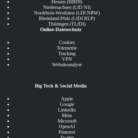
Hessen (HBDI)
Niedersachsen (LfD NI)
Nordrhein-Westfalen (LDI NRW)
Rheinland-Pfalz (LfDI RLP)
Thüringen (TLfDI)
Online-Datenschutz
Cookies
Telemetrie
Tracking
VPN
Websiteanalyse
Big Tech & Social Media
Apple
Google
LinkedIn
Meta
Microsoft
OpenAI
Pinterest
Twitter