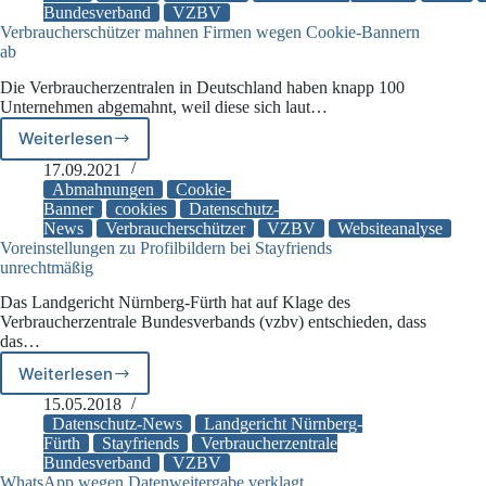
Bundesverband
VZBV
Frage
Verbraucherschützer mahnen Firmen wegen Cookie-Bannern
zu
ab
Klagerechten
von
Die Verbraucherzentralen in Deutschland haben knapp 100
Verbraucherschützern
Unternehmen abgemahnt, weil diese sich laut…
vor
Weiterlesen
Verbraucherschützer
mahnen
17.09.2021
Firmen
Abmahnungen
Cookie-
wegen
Banner
cookies
Datenschutz-
News
Verbraucherschützer
VZBV
Websiteanalyse
Cookie-
Voreinstellungen zu Profilbildern bei Stayfriends
Bannern
unrechtmäßig
ab
Das Landgericht Nürnberg-Fürth hat auf Klage des
Verbraucherzentrale Bundesverbands (vzbv) entschieden, dass
das…
Weiterlesen
Voreinstellungen
zu
15.05.2018
Profilbildern
Datenschutz-News
Landgericht Nürnberg-
bei
Fürth
Stayfriends
Verbraucherzentrale
Bundesverband
VZBV
Stayfriends
WhatsApp wegen Datenweitergabe verklagt
unrechtmäßig