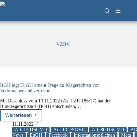
Zum
Inhalt
springen
VZBV
BGH legt EuGH erneut Frage zu Klagerechten von
Verbraucherschützern vor
Mit Beschluss vom 10.11.2022 (Az. I ZR 186/17) hat der
Bundesgerichtshof (BGH) entschieden,…
Weiterlesen
BGH
legt
11.11.2022
EuGH
Art. 12 DSGVO
Art. 13 DSGVO
Art. 80 DSGVO
B
erneut
News
EuGH
Facebook
Informationspflichten
Meta