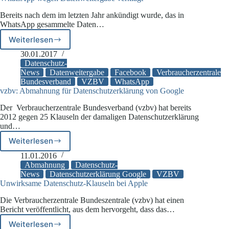
Bereits nach dem im letzten Jahr ankündigt wurde, das in
WhatsApp gesammelte Daten…
Weiterlesen
WhatsApp
wegen
30.01.2017
Datenweitergabe
Datenschutz-
verklagt
News
Datenweitergabe
Facebook
Verbraucherzentrale
Bundesverband
VZBV
WhatsApp
vzbv: Abmahnung für Datenschutzerklärung von Google
Der Verbraucherzentrale Bundesverband (vzbv) hat bereits
2012 gegen 25 Klauseln der damaligen Datenschutzerklärung
und…
Weiterlesen
vzbv:
Abmahnung
11.01.2016
für
Abmahnung
Datenschutz-
Datenschutzerklärung
News
Datenschutzerklärung Google
VZBV
Unwirksame Datenschutz-Klauseln bei Apple
von
Google
Die Verbraucherzentrale Bundeszentrale (vzbv) hat einen
Bericht veröffentlicht, aus dem hervorgeht, dass das…
Weiterlesen
Unwirksame