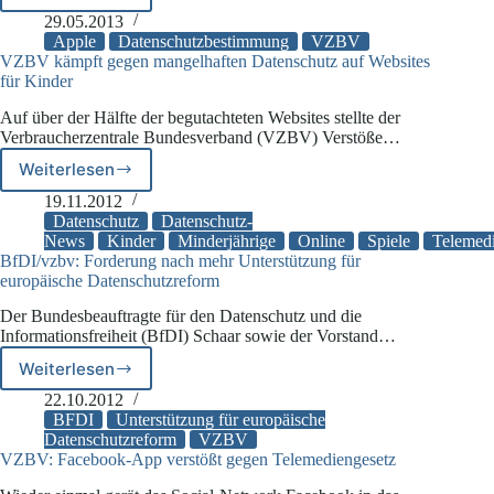
Datenschutz-
29.05.2013
Klauseln
Apple
Datenschutzbestimmung
VZBV
bei
VZBV kämpft gegen mangelhaften Datenschutz auf Websites
für Kinder
Apple
Auf über der Hälfte der begutachteten Websites stellte der
Verbraucherzentrale Bundesverband (VZBV) Verstöße…
Weiterlesen
VZBV
kämpft
19.11.2012
gegen
Datenschutz
Datenschutz-
mangelhaften
News
Kinder
Minderjährige
Online
Spiele
Telemedi
BfDI/vzbv: Forderung nach mehr Unterstützung für
Datenschutz
europäische Datenschutzreform
auf
Websites
Der Bundesbeauftragte für den Datenschutz und die
für
Informationsfreiheit (BfDI) Schaar sowie der Vorstand…
Kinder
Weiterlesen
BfDI/vzbv:
Forderung
22.10.2012
nach
BFDI
Unterstützung für europäische
mehr
Datenschutzreform
VZBV
VZBV: Facebook-App verstößt gegen Telemediengesetz
Unterstützung
für