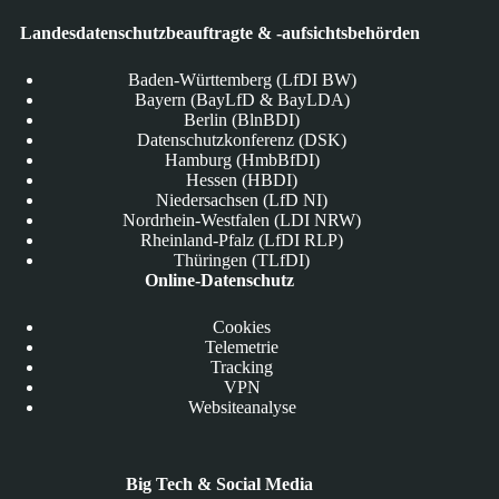
Landesdatenschutzbeauftragte & -aufsichtsbehörden
Baden-Württemberg (LfDI BW)
Bayern (BayLfD & BayLDA)
Berlin (BlnBDI)
Datenschutzkonferenz (DSK)
Hamburg (HmbBfDI)
Hessen (HBDI)
Niedersachsen (LfD NI)
Nordrhein-Westfalen (LDI NRW)
Rheinland-Pfalz (LfDI RLP)
Thüringen (TLfDI)
Online-Datenschutz
Cookies
Telemetrie
Tracking
VPN
Websiteanalyse
Big Tech & Social Media