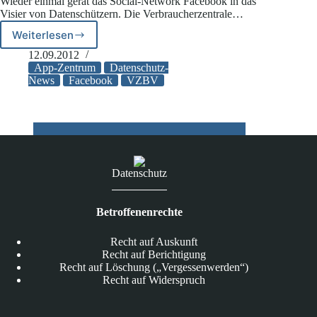
Wieder einmal gerät das Social-Network Facebook in das
europäische
Visier von Datenschützern. Die Verbraucherzentrale…
Datenschutzreform
Weiterlesen
VZBV:
Facebook-
12.09.2012
App
App-Zentrum
Datenschutz-
verstößt
News
Facebook
VZBV
gegen
Telemediengesetz
Datenschutz
Betroffenenrechte
Recht auf Auskunft
Recht auf Berichtigung
Recht auf Löschung („Vergessenwerden“)
Recht auf Widerspruch