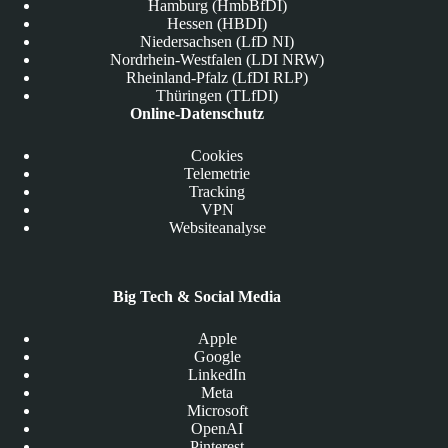
Hamburg (HmbBfDI)
Hessen (HBDI)
Niedersachsen (LfD NI)
Nordrhein-Westfalen (LDI NRW)
Rheinland-Pfalz (LfDI RLP)
Thüringen (TLfDI)
Online-Datenschutz
Cookies
Telemetrie
Tracking
VPN
Websiteanalyse
Big Tech & Social Media
Apple
Google
LinkedIn
Meta
Microsoft
OpenAI
Pinterest