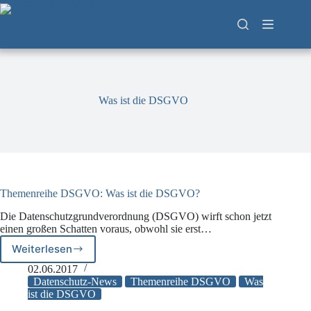
Zum
Inhalt
springen
Was ist die DSGVO
Themenreihe DSGVO: Was ist die DSGVO?
Die Datenschutzgrundverordnung (DSGVO) wirft schon jetzt
einen großen Schatten voraus, obwohl sie erst…
Weiterlesen
Themenreihe
DSGVO:
02.06.2017
Was
Datenschutz-News
Themenreihe DSGVO
Was
ist
ist die DSGVO
die