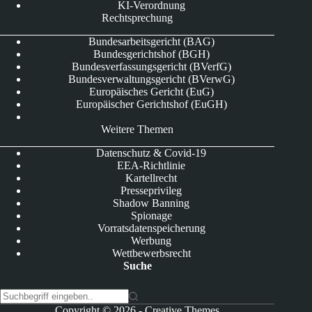
KI-Verordnung
Rechtsprechung
Bundesarbeitsgericht (BAG)
Bundesgerichtshof (BGH)
Bundesverfassungsgericht (BVerfG)
Bundesverwaltungsgericht (BVerwG)
Europäisches Gericht (EuG)
Europäischer Gerichtshof (EuGH)
Weitere Themen
Datenschutz & Covid-19
EEA-Richtlinie
Kartellrecht
Presseprivileg
Shadow Banning
Spionage
Vorratsdatenspeicherung
Werbung
Wettbewerbsrecht
Suche
K
Copyright © 2026 -
Creative Themes