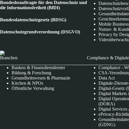
Bundesbeauftragte für den Datenschutz und
Datenschutzbes
die Informationsfreiheit (BfDI)
Datenschutzvorf
Gesundheitsdate
Gesichtserkenn
Bundesdatenschutzgesetz (BDSG)
Mobile Business
Nutzer- & Kund
Datenschutzgrundverordnung (DSGVO)
Privacy by Desi
Videoüberwach
Branchen
Compliance & Digitale
Banken & Finanzdienstleister
Compliance - Wh
Bildung & Forschung
CSA-Verordnung
Gesundheitswesen & Pharmazie
Data Act
Kirchen & NPOs
Digitale-Dienst
Öffentliche Verwaltung
Digital-Gesetz (
Digital Market
Digital Operatio
(DORA)
Digital Service
ePrivacy-Richtli
Gesundheitsdate
(GDNG)