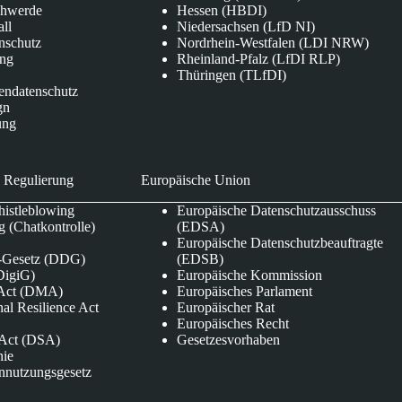
chwerde
Hessen (HBDI)
all
Niedersachsen (LfD NI)
nschutz
Nordrhein-Westfalen (LDI NRW)
ung
Rheinland-Pfalz (LfDI RLP)
Thüringen (TLfDI)
endatenschutz
gn
ung
 Regulierung
Europäische Union
istleblowing
Europäische Datenschutzausschuss
 (Chatkontrolle)
(EDSA)
Europäische Datenschutzbeauftragte
e-Gesetz (DDG)
(EDSB)
DigiG)
Europäische Kommission
s Act (DMA)
Europäisches Parlament
nal Resilience Act
Europäischer Rat
Europäisches Recht
s Act (DSA)
Gesetzesvorhaben
nie
nnutzungsgesetz