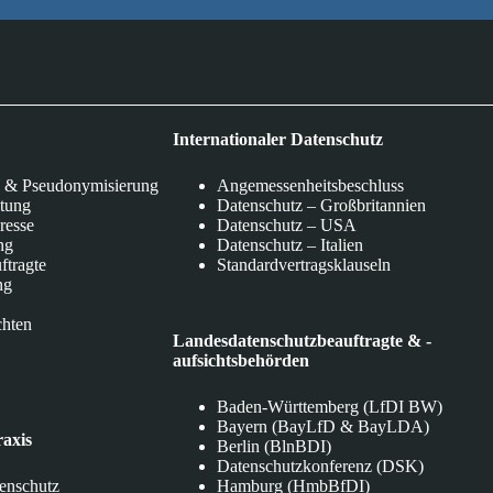
Internationaler Datenschutz
 & Pseudonymisierung
Angemessenheitsbeschluss
itung
Datenschutz – Großbritannien
eresse
Datenschutz – USA
ng
Datenschutz – Italien
ftragte
Standardvertragsklauseln
ng
chten
Landesdatenschutzbeauftragte & -
aufsichtsbehörden
Baden-Württemberg (LfDI BW)
Bayern (BayLfD & BayLDA)
raxis
Berlin (BlnBDI)
Datenschutzkonferenz (DSK)
tenschutz
Hamburg (HmbBfDI)