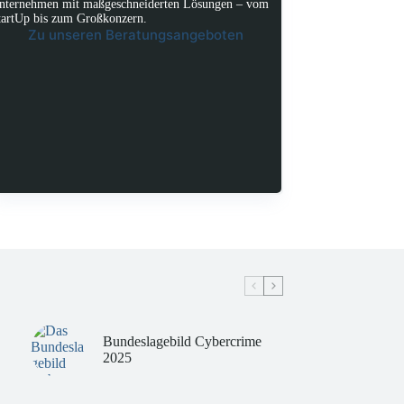
nternehmen mit maßgeschneiderten Lösungen – vom
tartUp bis zum Großkonzern.
Zu unseren Beratungsangeboten
Bundeslagebild Cybercrime
2025