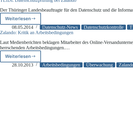
TLfDI: Datenschutzprüfung bei Zalando
Der Thüringer Landesbeauftragte für den Datenschutz und die Informa
Weiterlesen
TLfDI:
Datenschutzprüfung
08.05.2014
Datenschutz-News
Datenschutzkontrolle
T
bei
Zalando: Kritik an Arbeitsbedingungen
Zalando
Laut Medienberichten beklagen Mitarbeiter des Online-Versandunterne
herrschenden Arbeitsbedingungen.…
Weiterlesen
Zalando:
Kritik
28.10.2013
Arbeitsbedingungen
Überwachung
Zaland
an
Arbeitsbedingungen