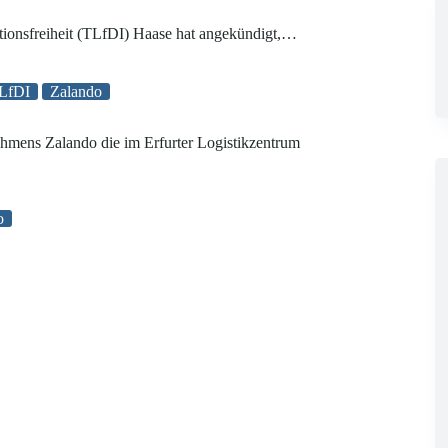
tionsfreiheit (TLfDI) Haase hat angekündigt,…
LfDI
Zalando
hmens Zalando die im Erfurter Logistikzentrum
o