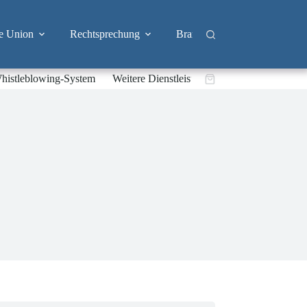
e Union
Rechtsprechung
Branchen
Big Tech & 
histleblowing-System
Weitere Dienstleistungen
Warenkorb