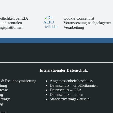
rtlichkeit bei EfA-
Cookie-Consent ist
 und zentralen
Voraussetzung nachgelagerter
ngsplattformen
Verarbeitung
Internationaler Datenschutz
 & Pseudonymisierung
Angemessenheitsbeschluss
itung
Datenschutz – Großbritannien
eresse
Datenschutz – USA
ng
Datenschutz – Italien
ftragte
Standardvertragsklauseln
ng
chten