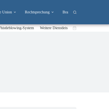
e Union
Rechtsprechung
Branchen
Big Tech & 
histleblowing-System
Weitere Dienstleistungen
Warenkorb