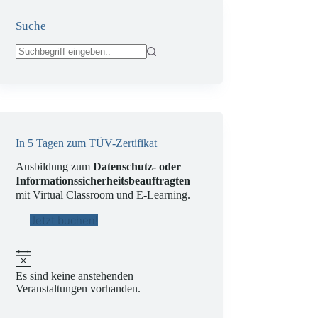
Suche
Keine
Ergebnisse
In 5 Tagen zum TÜV-Zertifikat
Ausbildung zum
Datenschutz- oder
Informationssicherheitsbeauftragten
mit Virtual Classroom und E-Learning.
Jetzt buchen!
H
i
Es sind keine anstehenden
n
Veranstaltungen vorhanden.
w
e