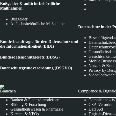
Bußgelder & aufsichtsbehördliche
Maßnahmen
Bußgelder
Aufsichtsbehördliche Maßnahmen
Datenschutz in der P
Beschäftigtenda
Bundesbeauftragte für den Datenschutz und
Datenschutzbes
die Informationsfreiheit (BfDI)
Datenschutzvorf
Gesundheitsdate
Gesichtserkenn
Bundesdatenschutzgesetz (BDSG)
Mobile Business
Nutzer- & Kund
Datenschutzgrundverordnung (DSGVO)
Privacy by Desi
Videoüberwach
Branchen
Compliance & Digitale
Banken & Finanzdienstleister
Compliance - Wh
Bildung & Forschung
CSA-Verordnung
Gesundheitswesen & Pharmazie
Data Act
Kirchen & NPOs
Digitale-Dienst