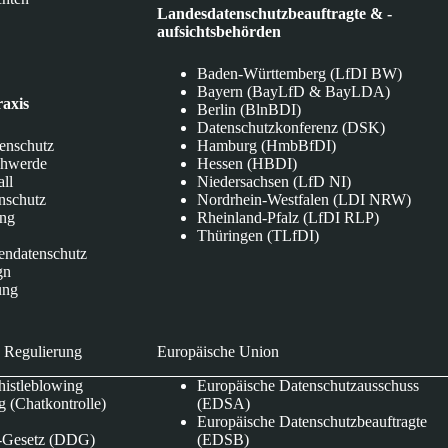
Landesdatenschutzbeauftragte & -
aufsichtsbehörden
Baden-Württemberg (LfDI BW)
Bayern (BayLfD & BayLDA)
raxis
Berlin (BlnBDI)
Datenschutzkonferenz (DSK)
tenschutz
Hamburg (HmbBfDI)
chwerde
Hessen (HBDI)
all
Niedersachsen (LfD NI)
nschutz
Nordrhein-Westfalen (LDI NRW)
ung
Rheinland-Pfalz (LfDI RLP)
Thüringen (TLfDI)
endatenschutz
gn
ung
 Regulierung
Europäische Union
istleblowing
Europäische Datenschutzausschuss
 (Chatkontrolle)
(EDSA)
Europäische Datenschutzbeauftragte
e-Gesetz (DDG)
(EDSB)