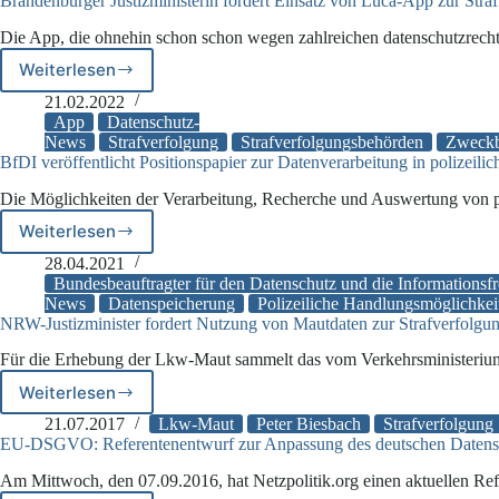
Brandenburger Justizministerin fordert Einsatz von Luca-App zur Stra
Die App, die ohnehin schon schon wegen zahlreichen datenschutzrech
Weiterlesen
Brandenburger
Justizministerin
21.02.2022
fordert
App
Datenschutz-
Einsatz
News
Strafverfolgung
Strafverfolgungsbehörden
Zweckb
BfDI veröffentlicht Positionspapier zur Datenverarbeitung in polizeili
von
Luca-
Die Möglichkeiten der Verarbeitung, Recherche und Auswertung von 
App
zur
Weiterlesen
BfDI
Strafverfolgung
veröffentlicht
28.04.2021
Positionspapier
Bundesbeauftragter für den Datenschutz und die Informationsfr
zur
News
Datenspeicherung
Polizeiliche Handlungsmöglichkei
NRW-Justizminister fordert Nutzung von Mautdaten zur Strafverfolgu
Datenverarbeitung
in
Für die Erhebung der Lkw-Maut sammelt das vom Verkehrsministeriu
polizeilichen
Informationssystemen
Weiterlesen
NRW-
Justizminister
21.07.2017
Lkw-Maut
Peter Biesbach
Strafverfolgung
fordert
EU-DSGVO: Referentenentwurf zur Anpassung des deutschen Datensch
Nutzung
Am Mittwoch, den 07.09.2016, hat Netzpolitik.org einen aktuellen R
von