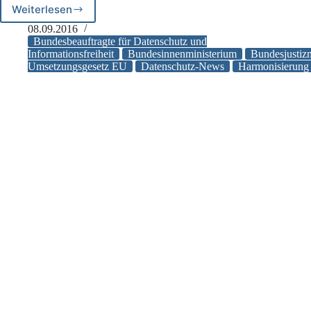
Mautdaten
Weiterlesen
EU-
zur
DSGVO:
08.09.2016
Strafverfolgung
Referentenentwurf
Bundesbeauftragte für Datenschutz und
zur
Informationsfreiheit
Bundesinnenministerium
Bundesjustiz
Umsetzungsgesetz EU
Datenschutz-News
Harmonisierung 
Anpassung
des
deutschen
Datenschutzrechts
veröffentlicht