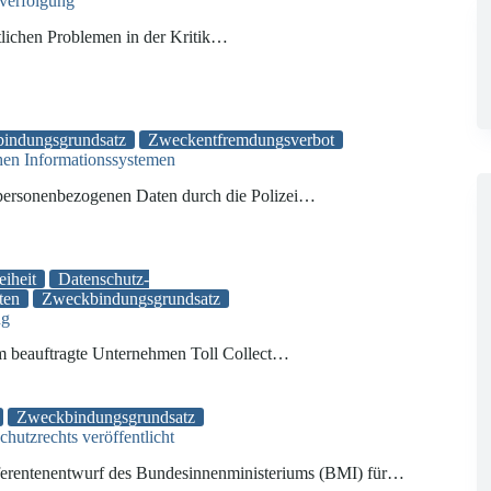
fverfolgung
tlichen Problemen in der Kritik…
indungsgrundsatz
Zweckentfremdungsverbot
chen Informationssystemen
personenbezogenen Daten durch die Polizei…
eiheit
Datenschutz-
ten
Zweckbindungsgrundsatz
ng
m beauftragte Unternehmen Toll Collect…
Zweckbindungsgrundsatz
utzrechts veröffentlicht
eferentenentwurf des Bundesinnenministeriums (BMI) für…