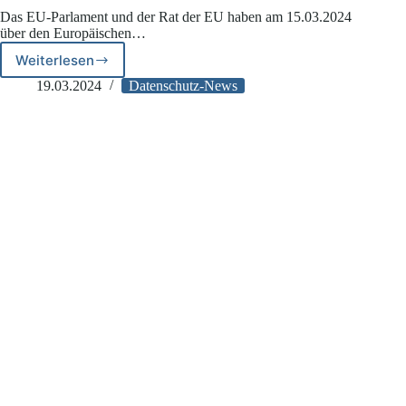
Das EU-Parlament und der Rat der EU haben am 15.03.2024
über den Europäischen…
Weiterlesen
EHDS:
Einigung
19.03.2024
Datenschutz-News
von
EU-
Parlament
und
Rat
der
EU