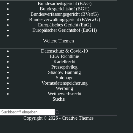
Bundesarbeitsgericht (BAG)
Bundesgerichtshof (BGH)
Bundesverfassungsgericht (BVerfG)
Bundesverwaltungsgericht (BVerwG)
Europäisches Gericht (EuG)
Europäischer Gerichtshof (EuGH)
Weitere Themen
Datenschutz & Covid-19
EEA-Richtlinie
Kartellrecht
Presseprivileg
Shadow Banning
Spionage
Vorratsdatenspeicherung
Werbung
Wettbewerbsrecht
Suche
K
Copyright © 2026 -
Creative Themes
e
i