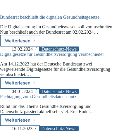
Bundesrat beschließt die digitalen Gesundheitsgesetze
Die Digitalisierung im Gesundheitswesen soll voranschreiten.
Nun beschließt auch der Bundesrat am 02.02.2024…
Weiterlesen
Bundesrat
beschließt
13.02.2024
Datenschutz-News
die
Digitalgesetze für Gesundheitsversorgung verabschiedet
digitalen
Am 14.12.2023 hat der Deutsche Bundestag zwei
Gesundheitsgesetze
wegweisende Digitalgesetze für die Gesundheitsversorgung
verabschiedet.…
Weiterlesen
Digitalgesetze
für
04.01.2024
Datenschutz-News
Gesundheitsversorgung
Fachtagung zum Gesundheitsdatenschutz
verabschiedet
Rund um das Thema Gesundheitsversorgung und
Datenschutz passiert aktuell sehr viel. Erst Ende…
Weiterlesen
Fachtagung
zum
16.11.2023
Datenschutz-News