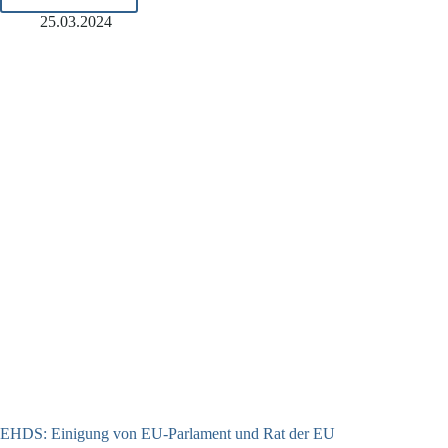
OVG
Niedersachsen:
25.03.2024
Pauschale
Abfrage
des
Geburtsdatums
unzulässig
EHDS: Einigung von EU-Parlament und Rat der EU