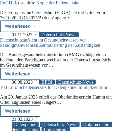
Gesundheitsdatenschutz
EuGH: Kostenlose Kopie der Patientenakte
Der Europäische Gerichtshof (EuGH) hat mit Urteil vom
26.10.2023 (C-307/22) den Zugang zu…
Weiterlesen
EuGH:
Kostenlose
01.11.2023
Datenschutz-News
Kopie
Datenschutzaufsicht im Gesundheitswesen vor
der
Paradigmenwechsel: Zentralisierung der Zuständigkeit
Patientenakte
Das Bundesgesundheitsministerium (BMG) schlägt einen
bedeutenden Paradigmenwechsel in der Datenschutzaufsicht
im Gesundheitswesen vor.…
Weiterlesen
Datenschutzaufsicht
im
30.08.2023
BFDI
Datenschutz-News
Gesundheitswesen
100 Euro Schadensersatz für Datenpanne im Impfzentrum
vor
Am 20. Januar 2023 erließ das Oberlandesgericht Hamm ein
Paradigmenwechsel:
Urteil zugunsten eines Klägers…
Zentralisierung
der
Weiterlesen
100
Zuständigkeit
Euro
21.02.2023
Schadensersatz
Datenpanne
Datenschutz-News
Dokumentation
für
des Impfstatus
Impfzentrum