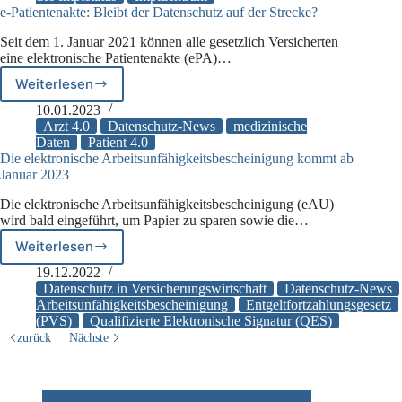
e-Patientenakte: Bleibt der Datenschutz auf der Strecke?
Datenpanne
im
Seit dem 1. Januar 2021 können alle gesetzlich Versicherten
Impfzentrum
eine elektronische Patientenakte (ePA)…
Weiterlesen
e-
Patientenakte:
10.01.2023
Bleibt
Arzt 4.0
Datenschutz-News
medizinische
der
Daten
Patient 4.0
Die elektronische Arbeitsunfähigkeitsbescheinigung kommt ab
Datenschutz
Januar 2023
auf
der
Die elektronische Arbeitsunfähigkeitsbescheinigung (eAU)
Strecke?
wird bald eingeführt, um Papier zu sparen sowie die…
Weiterlesen
Die
elektronische
19.12.2022
Arbeitsunfähigkeitsbescheinigung
Datenschutz in Versicherungswirtschaft
Datenschutz-News
kommt
Arbeitsunfähigkeitsbescheinigung
Entgeltfortzahlungsgesetz
(PVS)
Qualifizierte Elektronische Signatur (QES)
ab
Januar
zurück
Nächste
2023