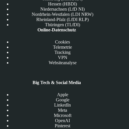
Hessen (HBDI)
Niedersachsen (LfD NI)
Nordrhein-Westfalen (LDI NRW)
Rheinland-Pfalz (LfDI RLP)
Thüringen (TLfDI)
Online-Datenschutz
Cookies
Telemetrie
Tracking
VPN
Websiteanalyse
Big Tech & Social Media
Apple
Google
LinkedIn
Meta
Microsoft
OpenAI
Pinterest