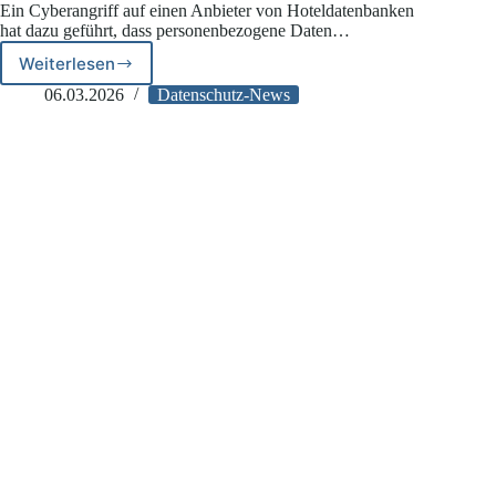
Ein Cyberangriff auf einen Anbieter von Hoteldatenbanken
hat dazu geführt, dass personenbezogene Daten…
Weiterlesen
Cyberangriff
auf
06.03.2026
Datenschutz-News
Hotel-
IT-
Dienstleister:
Verantwortlichkeit
und
Pflichten
für
Hotels