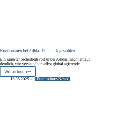
Kundendaten bei Adidas-Datenleck gestohlen
Ein jüngster Sicherheitsvorfall bei Adidas macht erneut
deutlich, wie verwundbar selbst global agierende…
Weiterlesen
Kundendaten
bei
16.06.2025
Datenschutz-News
Adidas-
Datenleck
gestohlen