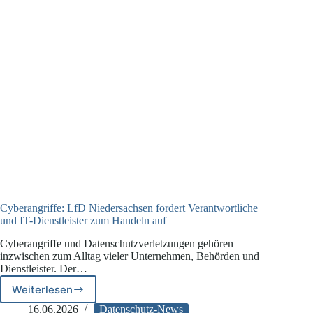
Cyberangriffe: LfD Niedersachsen fordert Verantwortliche
und IT-Dienstleister zum Handeln auf
Cyberangriffe und Datenschutzverletzungen gehören
inzwischen zum Alltag vieler Unternehmen, Behörden und
Dienstleister. Der…
Weiterlesen
Cyberangriffe:
LfD
16.06.2026
Datenschutz-News