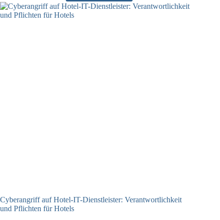
Niedersachsen
fordert
Verantwortliche
und
IT-
Dienstleister
zum
Handeln
auf
Cyberangriff auf Hotel-IT-Dienstleister: Verantwortlichkeit
und Pflichten für Hotels