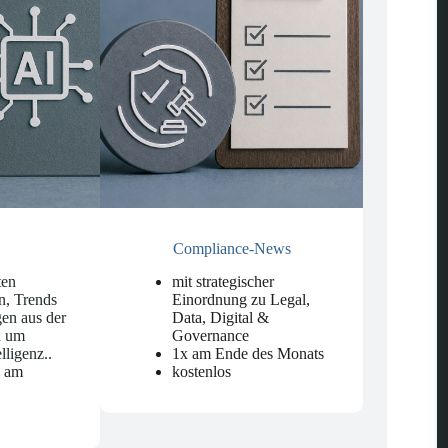
Compliance-News
ten
mit strategischer
n, Trends
Einordnung zu Legal,
en aus der
Data, Digital &
d um
Governance
elligenz.
.
1x am Ende des Monats
n am
kostenlos