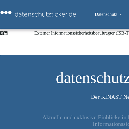
Zum
Inhalt
springen
Datenschutz
Externer Informationssicherheitsbeauftragter (ISB
datenschutz
Der KINAST Ne
Aktuelle und exklusive Einblicke in
Informationssic