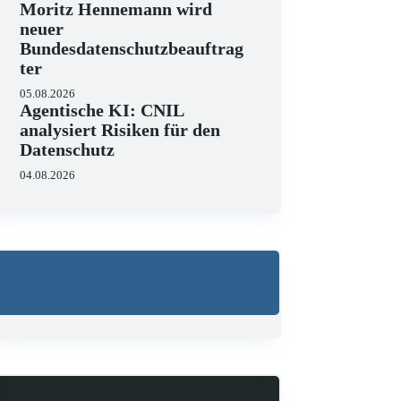
Moritz Hennemann wird
neuer
Bundesdatenschutzbeauftrag
ter
05.08.2026
Wo liegen die Grenzen v
Agentische KI: CNIL
23.06.2026
analysiert Risiken für den
KI hält zunehmend Einzug in J
Datenschutz
strukturieren, Schriftsätze au
Zugleich zeigen aktuelle…
04.08.2026