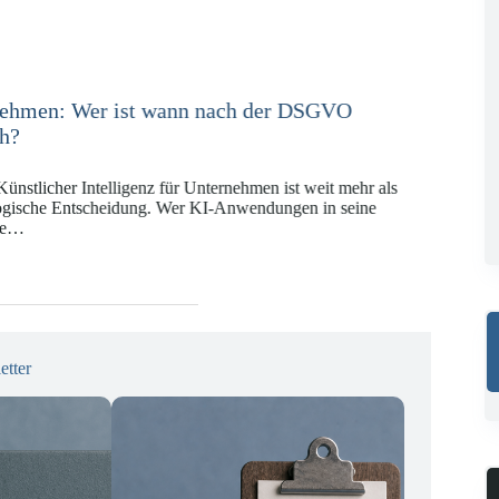
e in der Versicherungswirtschaft mit DORA,
KI-VO
Digitalregulierung hat in den vergangenen Jahren eine
ät erreicht, die insbesondere Unternehmen der Finanz-
gswirtschaft vor…
etter