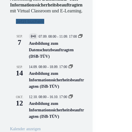
Informationssicherheitsbeauftragten
mit Virtual Classroom und E-Learning.
Jetzt buchen!
SEP.
07.09. 08:00
-
11.09. 17:00
V
7
i
Ausbildung zum
r
Datenschutzbeauftragten
t
(DSB-TÜV)
u
e
l
14.09. 08:00
-
18.09. 17:00
SEP.
l
14
Ausbildung zum
V
Informationssicherheitsbeauftr
e
r
agten (ISB-TÜV)
a
n
12.10. 08:00
-
16.10. 17:00
OKT.
s
12
Ausbildung zum
t
a
Informationssicherheitsbeauftr
l
agten (ISB-TÜV)
t
u
n
Kalender anzeigen