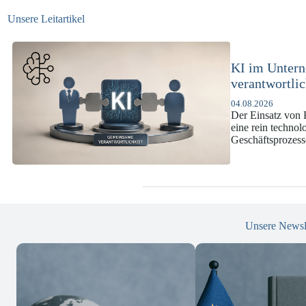
Unsere Leitartikel
KI-Complianc
DSGVO und 
07.07.2026
Die europäische 
enorme Komplexit
und Versicherun
Unsere Newsl