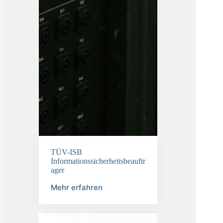
TÜV-ISB
Informationssicherheitsbeauftr
ager
Mehr erfahren