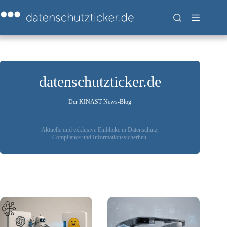
Zum
Inhalt
springen
datenschutzticker.de
Der KINAST News-Blog
Aktuelle und exklusive Einblicke in Datenschutz,
Compliance und Informationssicherheit.