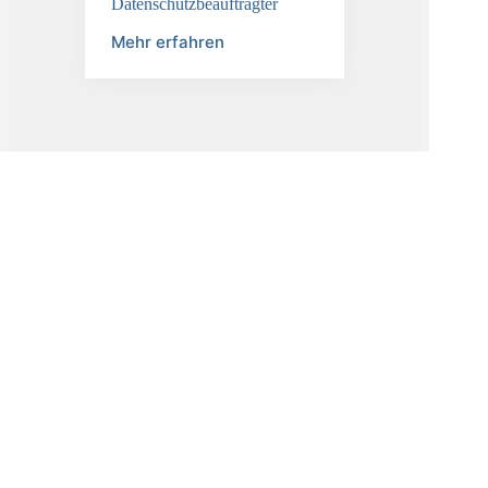
TÜV-DSB
Datenschutzbeauftragter
Mehr erfahren
KI-Compliance
aus einer Hand
Künstliche
Intelligenz
rechtssicher nutzen
& entwickeln
KINAST KI-
Beratung
KINAST
externer KI-
Beauftragter