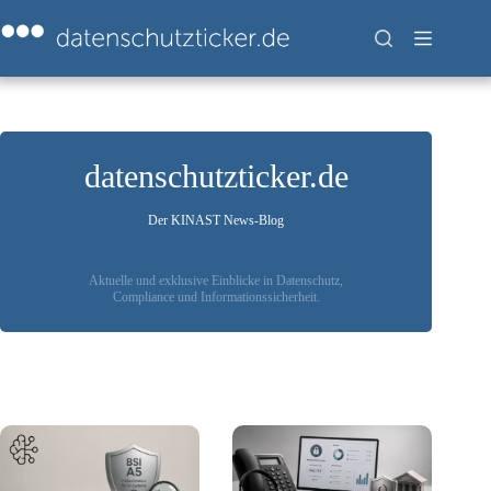
Zum
Inhalt
springen
datenschutzticker.de
Der KINAST News-Blog
Aktuelle und exklusive Einblicke in Datenschutz,
Compliance und Informationssicherheit.