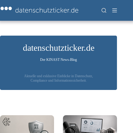
Zum
Inhalt
springen
datenschutzticker.de
Der KINAST News-Blog
Aktuelle und exklusive Einblicke in Datenschutz,
Compliance und Informationssicherheit.