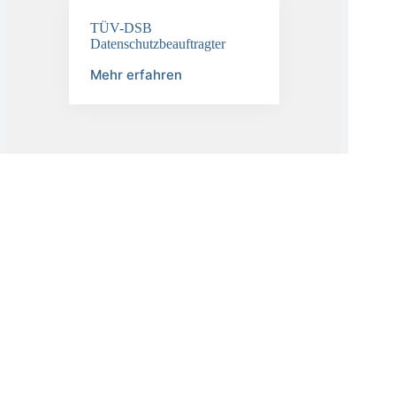
TÜV-DSB
Datenschutzbeauftragter
Mehr erfahren
KI-Compliance
aus einer Hand
Künstliche
Intelligenz
rechtssicher nutzen
& entwickeln
KINAST KI-
Beratung