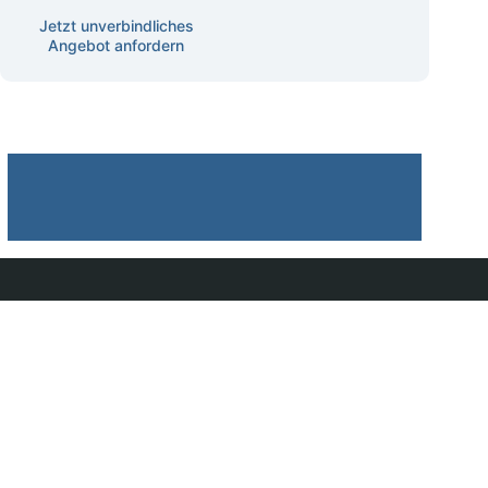
Schulungen
Jetzt unverbindliches
Angebot anfordern
Datenschutz
Betroffenenrechte
Recht auf Auskunft