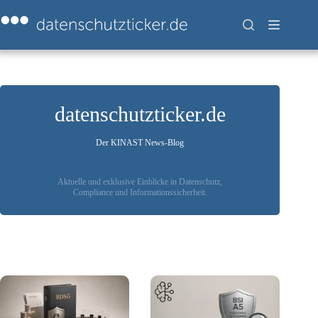
Zum
Inhalt
springen
datenschutzticker.de
Der KINAST News-Blog
Aktuelle und exklusive Einblicke in Datenschutz,
Compliance und Informationssicherheit.