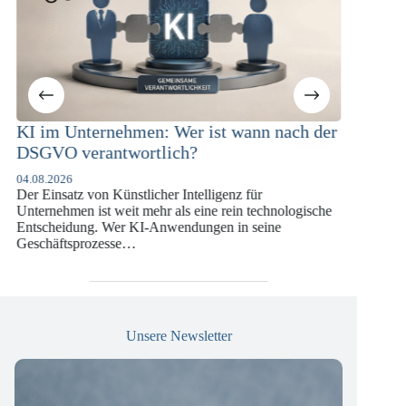
ann nach der
KI-Compliance in der
Versicherungswirtschaft mit DORA,
DSGVO und KI-VO
 für
07.07.2026
n technologische
Die europäische Digitalregulierung hat in den
 seine
vergangenen Jahren eine enorme Komplexität erreic
die insbesondere Unternehmen der Finanz- und
Versicherungswirtschaft vor…
Unsere Newsletter