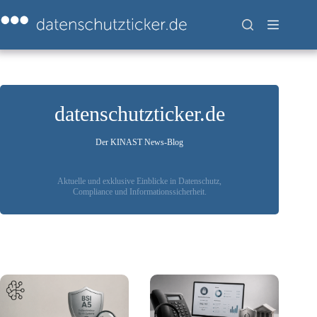
Zum
Inhalt
springen
datenschutzticker.de
Der KINAST News-Blog
Aktuelle und exklusive Einblicke in Datenschutz,
Compliance und Informationssicherheit.