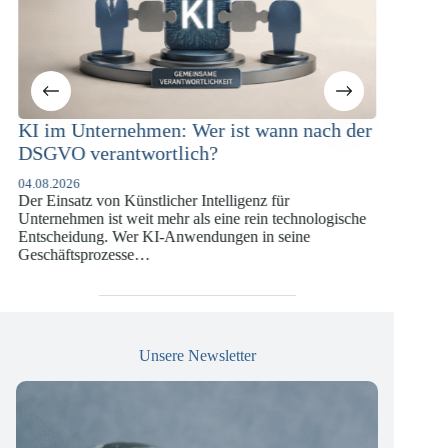
nn nach der
KI-Compliance in der
Versicherungswirtschaft mit DORA,
DSGVO und KI-VO
ür
07.07.2026
technologische
Die europäische Digitalregulierung hat in den
seine
vergangenen Jahren eine enorme Komplexität erreich
die insbesondere Unternehmen der Finanz- und
Versicherungswirtschaft vor…
Unsere Newsletter