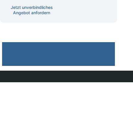
Schulungen
Jetzt unverbindliches
Angebot anfordern
Datenschutz
Betroffenenrechte
Recht auf Auskunft