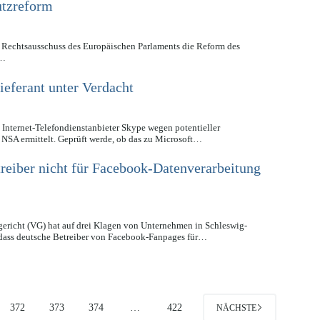
utzreform
 Rechtsausschuss des Europäischen Parlaments die Reform des
e…
eferant unter Verdacht
 Internet-Telefondienstanbieter Skype wegen potentieller
NSA ermittelt. Geprüft werde, ob das zu Microsoft…
eiber nicht für Facebook-Datenverarbeitung
ericht (VG) hat auf drei Klagen von Unternehmen in Schleswig-
dass deutsche Betreiber von Facebook-Fanpages für…
372
373
374
…
422
NÄCHSTE