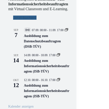
Informationssicherheitsbeauftragten
mit Virtual Classroom und E-Learning.
Jetzt buchen!
SEP.
07.09. 08:00
-
11.09. 17:00
V
7
i
Ausbildung zum
r
Datenschutzbeauftragten
t
(DSB-TÜV)
u
e
l
14.09. 08:00
-
18.09. 17:00
SEP.
l
14
Ausbildung zum
V
Informationssicherheitsbeauftr
e
r
agten (ISB-TÜV)
a
n
12.10. 08:00
-
16.10. 17:00
OKT.
s
12
Ausbildung zum
t
a
Informationssicherheitsbeauftr
l
agten (ISB-TÜV)
t
u
n
Kalender anzeigen