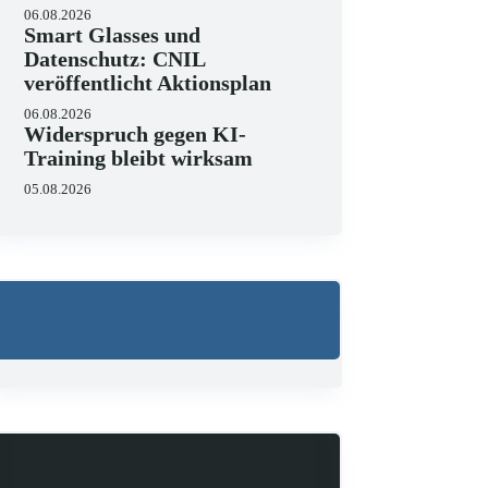
06.08.2026
Smart Glasses und
Datenschutz: CNIL
veröffentlicht Aktionsplan
06.08.2026
Widerspruch gegen KI-
Training bleibt wirksam
Wo liegen die Grenzen 
05.08.2026
23.06.2026
KI hält zunehmend Einzug in 
strukturieren, Schriftsätze au
Zugleich zeigen aktuelle…