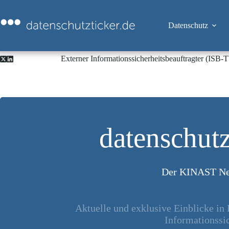
Zum
Inhalt
springen
Datenschutz
Externer Informationssicherheitsbeauftragter (ISB
datenschutz
Der KINAST Ne
Aktuelle und exklusive Einblicke in
Informationssic