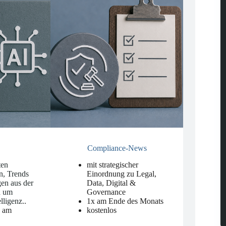
Compliance-News
ten
mit strategischer
n, Trends
Einordnung zu Legal,
en aus der
Data, Digital &
d um
Governance
elligenz.
.
1x am Ende des Monats
n am
kostenlos