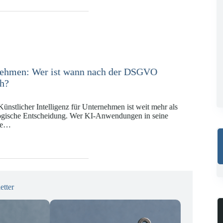
e in der Versicherungswirtschaft mit DORA,
 KI-VO
Digitalregulierung hat in den vergangenen Jahren eine
ät erreicht, die insbesondere Unternehmen der Finanz-
gswirtschaft vor…
etter