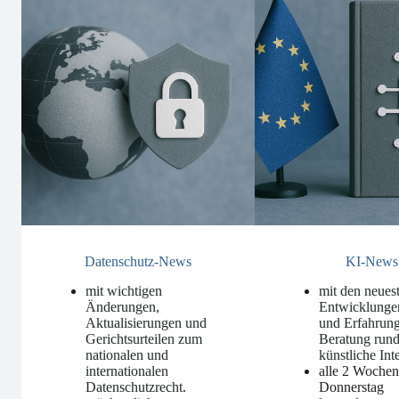
Datenschutz-News
KI-News
mit wichtigen
mit den neues
Änderungen,
Entwicklunge
Aktualisierungen und
und Erfahrung
Gerichtsurteilen zum
Beratung run
nationalen und
künstliche Int
internationalen
alle 2 Woche
Datenschutzrecht
.
Donnerstag