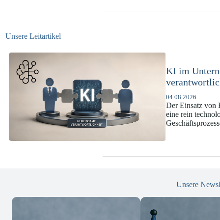
Unsere Leitartikel
KI-Complianc
DSGVO und
07.07.2026
Die europäische 
enorme Komplexit
und Versicherun
Unsere Newsl