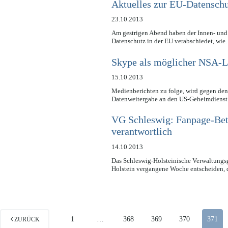
Aktuelles zur EU-Datensch
23.10.2013
Am gestrigen Abend haben der Innen- und
Datenschutz in der EU verabschiedet, wi
Skype als möglicher NSA-Li
15.10.2013
Medienberichten zu folge, wird gegen den
Datenweitergabe an den US-Geheimdienst 
VG Schleswig: Fanpage-Betr
verantwortlich
14.10.2013
Das Schleswig-Holsteinische Verwaltungsg
Holstein vergangene Woche entscheiden, 
1
…
368
369
370
371
ZURÜCK