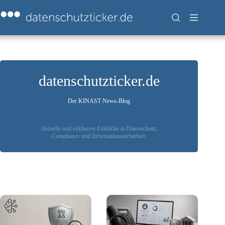
Zum
Inhalt
springen
datenschutzticker.de
Der KINAST News-Blog
Aktuelle und exklusive Einblicke in Datenschutz,
Compliance und Informationssicherheit.