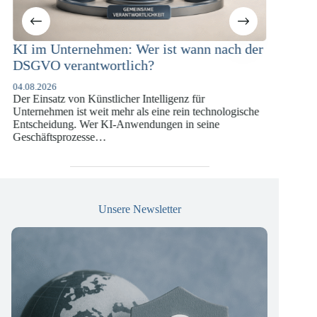
Unternehmen: Wer ist wann nach der
KI-Compliance 
 verantwortlich?
Versicherungsw
DSGVO und KI
6
atz von Künstlicher Intelligenz für
07.07.2026
men ist weit mehr als eine rein technologische
Die europäische Digi
idung. Wer KI-Anwendungen in seine
vergangenen Jahren 
tsprozesse…
die insbesondere Un
Versicherungswirtsc
Unsere Newsletter